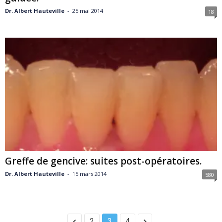
Dr. Albert Hauteville
-
25 mai 2014
18
Greffe de gencive: suites post-opératoires.
Dr. Albert Hauteville
-
15 mars 2014
580
2
3
4