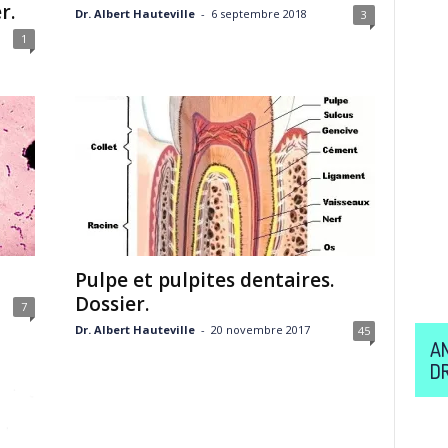
r.
Dr. Albert Hauteville
-
6 septembre 2018
3
1
Pulpe et pulpites dentaires.
Dossier.
7
Dr. Albert Hauteville
-
20 novembre 2017
45
A
D