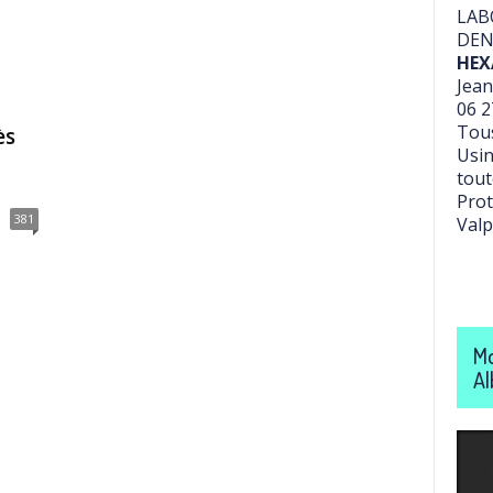
LAB
DEN
HEX
Jean
06 2
Tous
ès
Usin
tout
Prot
381
Valp
Mo
Al