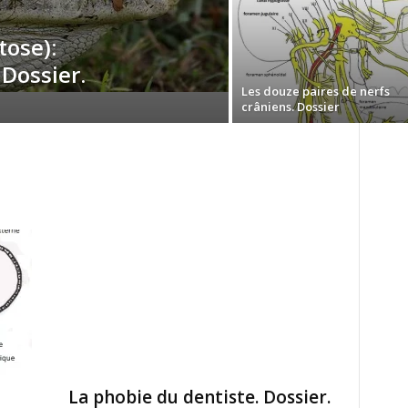
tose):
 Dossier.
Les douze paires de nerfs
crâniens. Dossier
La phobie du dentiste. Dossier.