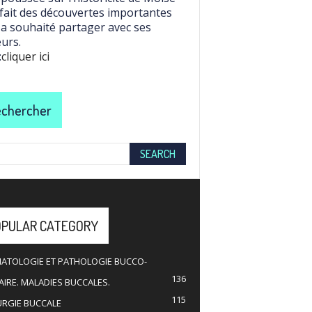
 fait des découvertes importantes
l a souhaité partager avec ses
eurs.
:
cliquer ici
chercher
OPULAR CATEGORY
ATOLOGIE ET PATHOLOGIE BUCCO-
136
IRE. MALADIES BUCCALES.
115
URGIE BUCCALE