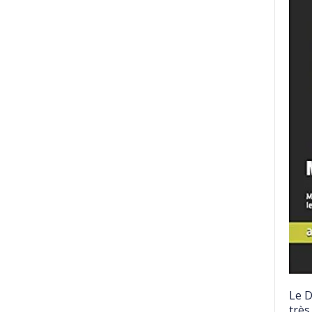
Le D
très