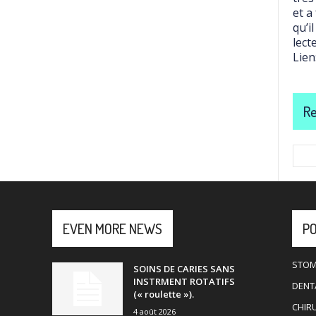
et a
qu’i
lect
Lien
Re
EVEN MORE NEWS
P
STOM
SOINS DE CARIES SANS
INSTRMENT ROTATIFS
DENTA
(« roulette »).
CHIR
4 août 2026