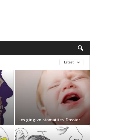
Latest
Les gingivo-stomatites. Dossier.