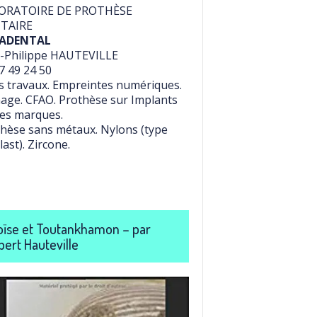
ORATOIRE DE PROTHÈSE
TAIRE
ADENTAL
-Philippe HAUTEVILLE
7 49 24 50
 travaux. Empreintes numériques.
age. CFAO. Prothèse sur Implants
es marques.
hèse sans métaux. Nylons (type
last). Zircone.
ïse et Toutankhamon – par
bert Hauteville