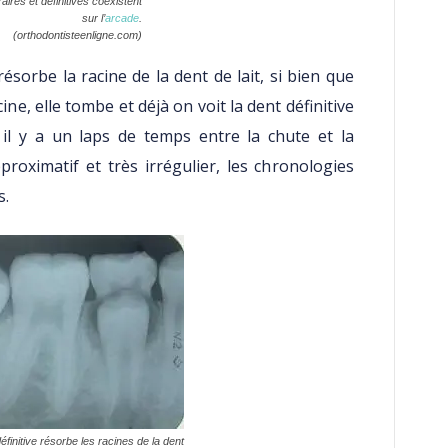
aires et définitives coéxistent
sur l’
arcade
.
(orthodontisteenligne.com)
ésorbe la racine de la dent de lait, si bien que
cine, elle tombe et déjà on voit la dent définitive
 il y a un laps de temps entre la chute et la
proximatif et très irrégulier, les chronologies
s.
éfinitive résorbe les racines de la dent