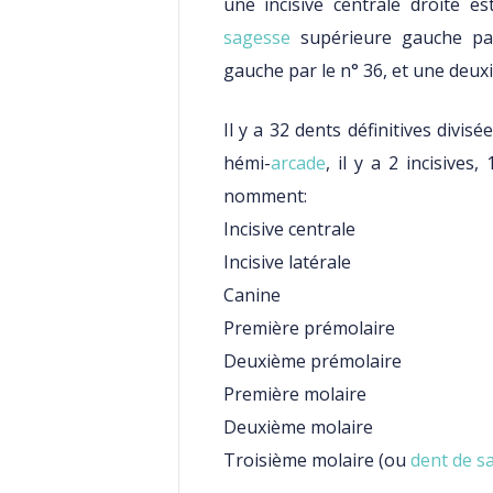
une incisive centrale droite 
sagesse
supérieure gauche par
gauche par le n° 36, et une deuxi
Il y a 32 dents définitives divi
hémi-
arcade
, il y a 2 incisives
nomment:
Incisive centrale
Incisive latérale
Canine
Première prémolaire
Deuxième prémolaire
Première molaire
Deuxième molaire
Troisième molaire (ou
dent de s