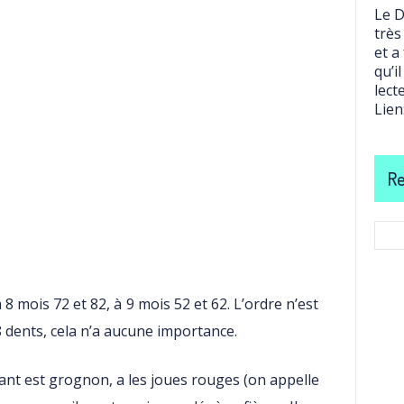
Le D
très
et a
qu’i
lect
Lien
Re
8 mois 72 et 82, à 9 mois 52 et 62. L’ordre n’est
 dents, cela n’a aucune importance.
ant est grognon, a les joues rouges (on appelle