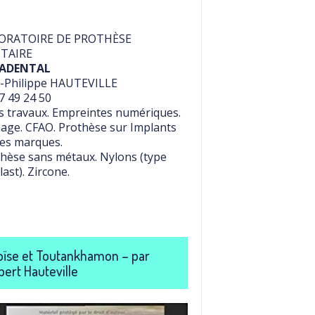
ORATOIRE DE PROTHÈSE
TAIRE
ADENTAL
-Philippe HAUTEVILLE
7 49 24 50
 travaux. Empreintes numériques.
age. CFAO. Prothèse sur Implants
es marques.
hèse sans métaux. Nylons (type
last). Zircone.
ïse et Toutankhamon – par
bert Hauteville