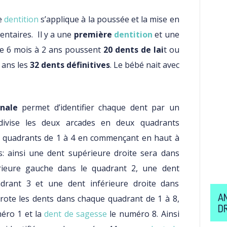
de
dentition
s’applique à la poussée et la mise en
entaires. Il y a une
première
dentition
et une
 de 6 mois à 2 ans poussent
20 dents de lai
t ou
8 ans les
32 dents définitives
. Le bébé nait avec
nale
permet d’identifier chaque dent par un
divise les deux arcades en deux quadrants
s quadrants de 1 à 4 en commençant en haut à
es: ainsi une dent supérieure droite sera dans
rieure gauche dans le quadrant 2, une dent
drant 3 et une dent inférieure droite dans
A
rote les dents dans chaque quadrant de 1 à 8,
D
méro 1 et la
dent de sagesse
le numéro 8. Ainsi