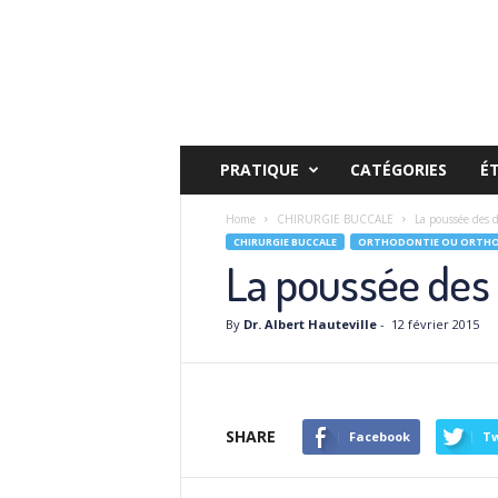
PRATIQUE
CATÉGORIES
É
Home
CHIRURGIE BUCCALE
La poussée des de
CHIRURGIE BUCCALE
ORTHODONTIE OU ORTHOP
La poussée des d
By
Dr. Albert Hauteville
-
12 février 2015
SHARE
Facebook
Tw