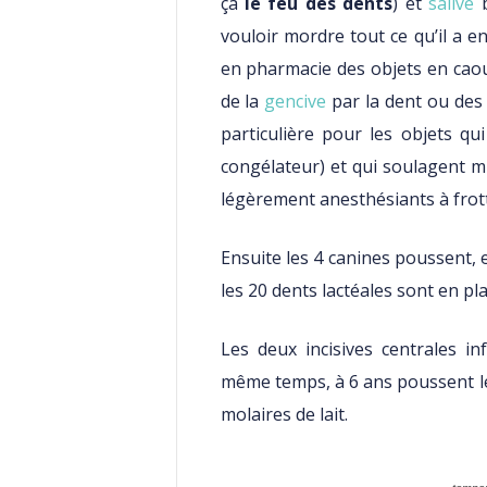
ça
le feu des dents
) et
salive
b
vouloir mordre tout ce qu’il a e
en pharmacie des objets en cao
de la
gencive
par la dent ou des
particulière pour les objets qu
congélateur) et qui soulagent mi
légèrement anesthésiants à frotte
Ensuite les 4 canines poussent, e
les 20 dents lactéales sont en pla
Les deux incisives centrales 
même temps, à 6 ans poussent le
molaires de lait.