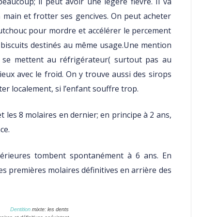
eaucoup; il peut avoir une légère fièvre. Il va
n main et frotter ses gencives. On peut acheter
utchouc pour mordre et accélérer le percement
 biscuits destinés au même usage.Une mention
i se mettent au réfrigérateur( surtout pas au
eux avec le froid. On y trouve aussi des sirops
r localement, si l’enfant souffre trop.
t les 8 molaires en dernier; en principe à 2 ans,
ce.
inférieures tombent spontanément à 6 ans. En
s premières molaires définitives en arrière des
Dentition
mixte: les dents