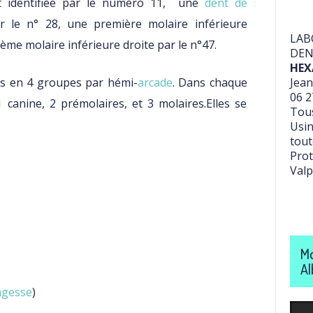
est identifiée par le numéro 11, une
dent de
 le n° 28, une première molaire inférieure
LAB
ème molaire inférieure droite par le n°47.
DEN
HEX
sées en 4 groupes par hémi-
arcade
. Dans chaque
Jean
06 2
, 1 canine, 2 prémolaires, et 3 molaires.Elles se
Tous
Usin
tout
Prot
Valp
Mo
Al
agesse
)