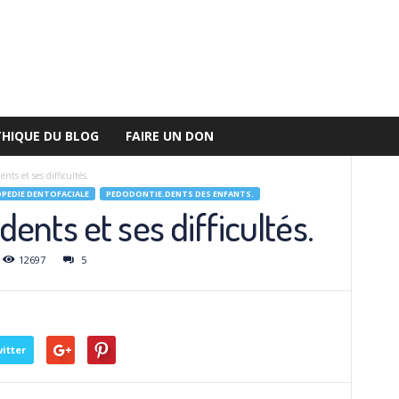
THIQUE DU BLOG
FAIRE UN DON
nts et ses difficultés.
EDIE DENTOFACIALE
PEDODONTIE.DENTS DES ENFANTS.
ents et ses difficultés.
12697
5
itter