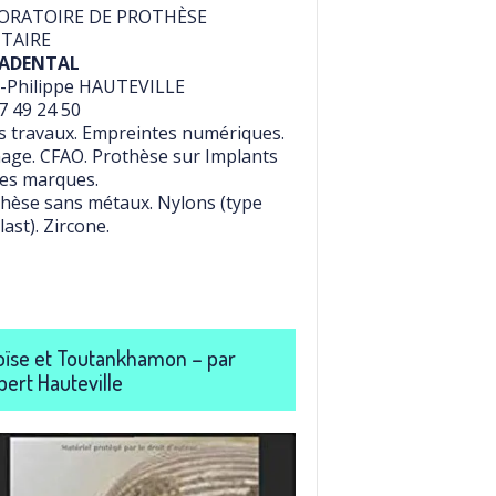
ORATOIRE DE PROTHÈSE
TAIRE
ADENTAL
-Philippe HAUTEVILLE
7 49 24 50
 travaux. Empreintes numériques.
age. CFAO. Prothèse sur Implants
es marques.
hèse sans métaux. Nylons (type
last). Zircone.
ïse et Toutankhamon – par
bert Hauteville