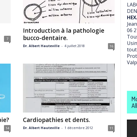
LAB
DEN
HEX
Jean
Introduction à la pathologie
06 2
Tous
bucco-dentaire.
7
Usin
Dr. Albert Hauteville
-
4 juillet 2018
16
tout
Prot
Valp
Mo
Al
ie?
Cardiopathies et dents.
Dr. Albert Hauteville
-
1 décembre 2012
14
11