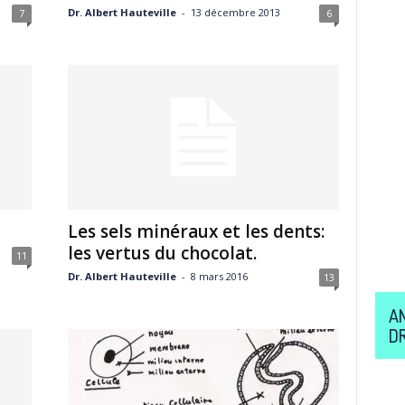
Dr. Albert Hauteville
-
13 décembre 2013
7
6
Les sels minéraux et les dents:
les vertus du chocolat.
11
Dr. Albert Hauteville
-
8 mars 2016
13
A
D