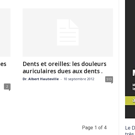
les
Dents et oreilles: les douleurs
auriculaires dues aux dents .
Dr. Albert Hauteville
-
10 septembre 2012
513
2
Le D
Page 1 of 4
très