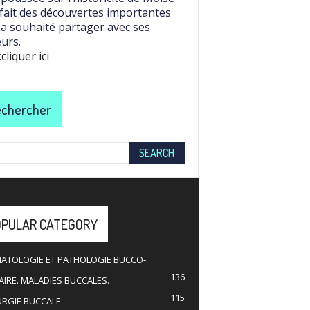
 fait des découvertes importantes
l a souhaité partager avec ses
eurs.
:
cliquer ici
chercher
OPULAR CATEGORY
ATOLOGIE ET PATHOLOGIE BUCCO-
136
IRE. MALADIES BUCCALES.
115
URGIE BUCCALE