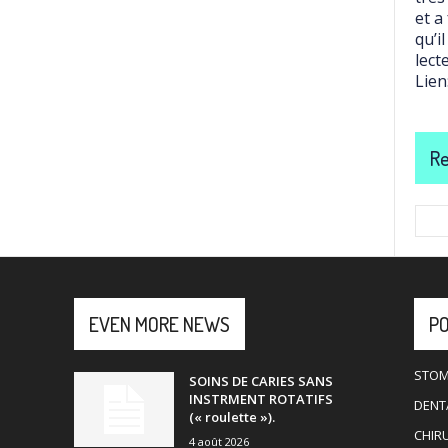
et a
qu’i
lect
Lien
Re
EVEN MORE NEWS
P
STOM
SOINS DE CARIES SANS
INSTRMENT ROTATIFS
DENTA
(« roulette »).
CHIR
4 août 2026