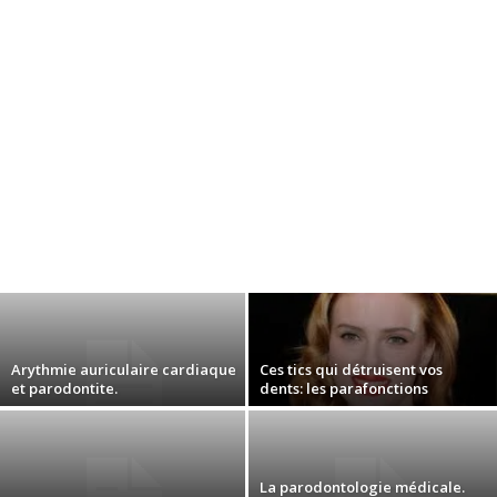
Arythmie auriculaire cardiaque
Ces tics qui détruisent vos
et parodontite.
dents: les parafonctions
La parodontologie médicale.