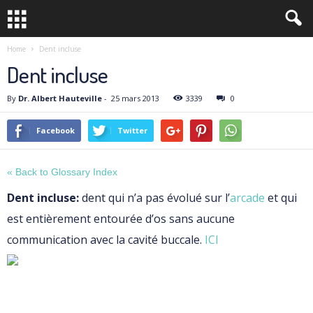
Home
Dent incluse
Dent incluse
By
Dr. Albert Hauteville
-
25 mars 2013
3339
0
Facebook
Twitter
« Back to Glossary Index
Dent incluse:
dent qui n’a pas évolué sur l’
arcade
et qui
est entièrement entourée d’os sans aucune
communication avec la cavité buccale.
ICI