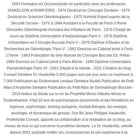
1983 Formation en Occlusodontie en particulier avec les professeurs
JANKELSON et RAMFJORD - 1974 Doctorat en Chirurgie Dentaire - 1974
Doctorat en Sciences Odontologiques - 1975 Nommé Expert auprès de la
Sécurité Sociale - 1976 à 1984 Assistant à la Faculté de Paris V René
Descartes Odontologiste Assistant des Hôpitaux de Paris - 1976 Chargé de
cours au Diplôme Universitaire d’Implantologie Paris V - 1978 Diplôme
Universitaire en Chirurgie Buccale Paris V - 1979 Diplôme d’Etudes et de
Recherches en Odontologie, Paris V - 1981 Exercice en Cabinet privé à Paris
17ième - 1983 Publication du livre Manuel de Chirurgie Buccale Ed. Prélat -
1994 Exercice en Cabinet privé à Paris 8ième - 1996 Diplôme Universitaire
Parodontologie Paris VII - 2001 Départ à la retraite - 2011 Création du blog
Conseil Dentaire Dr. Hauteville 5.000 pages lues par jour avec un maximum à
7.000 Publication du Dictionnaire Lexique Dentaire Illustré Publication de Petit
Atlas d’Anatomie Dentaire Publication du Petit Atlas de Dermatologie Buccale -
2019 Auteur du Etude sur la vie du Prophète Moïse intitulée Moïse et
Toutankhamon. A fait 18 ans de psychanalyse personnelle et des formations en
hypnose, sophrologie, training autogène, Gestalt-thérapie, bio-energie,
sexologie, et dynamique de groupe. Son fils Jean Philippe Hauteville,
Prothésiste Conseil, apporte sa collaboration à la réalisation de ce blog, au
niveau de tout ce qui concerne la prothèse dentaire. Le Dr. Hauteville, retraité
depuis 2001 souhaite mettre ses connaissances et son expérience à la