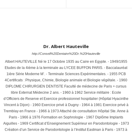
Dr. Albert Hauteville
http://Conseil%20Dentaire%20Dr.%20Hauteville
Albert HAUTEVILLE Né le 17 Octobre 1935 au Caire en Egypte. - 1949/1955
Etudes de la 4ième à la terminale au LYCEE BUFFON PARIS. - Baccalauréat
1ière Série Moderne M’. - Terminale Sciences Expérimentales. - 1955 PCB
4Certificats : Physique, Chimie, Biologie animale et Biologie végétale. - 1960
DIPLOME CHIRURGIEN DENTISTE Faculté de médecine de Paris + cursus
libre Externat Médecine 2 ans. - 1960 à 1962 Service militaire : Ecole
d’Officiers de Reserve et Exercice professionnel hospitalier (Hôpital Hyacinthe
Vincent à Dijon) - 1960 Exercice privé à Dugny - 1964 à 1981 Exercice privé à
Tremblay en France - 1966 à 1973 Attaché de consultation Hôpital Ste. Anne à
Paris - 1966 à 1976 Formation en Sophrologie - 1967 Diplôme Implants
Aiguilles - 1969 Certificat d’Enseignement Supérieur en Parodontologie - 1973
Création d’un Service de Parodontologie à l’Institut Eastman à Paris - 1973 à