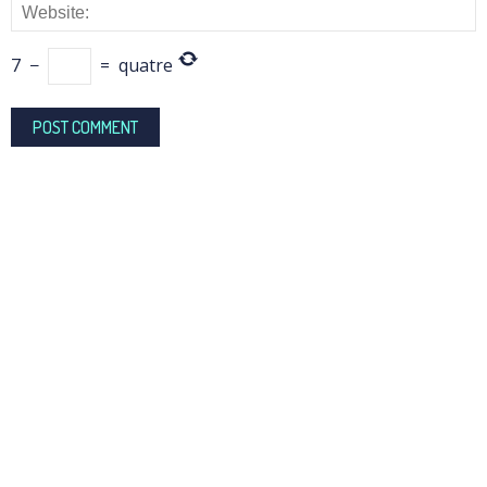
7
−
=
quatre