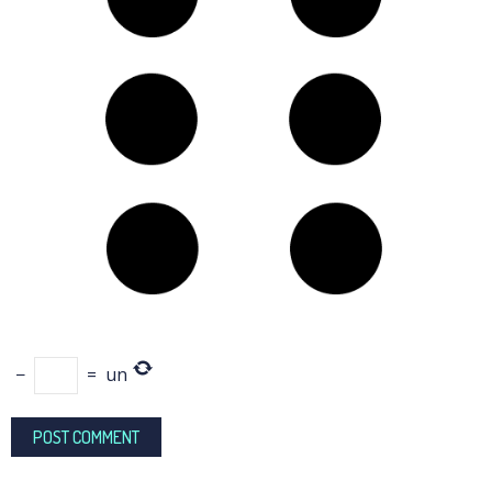
−
=
un