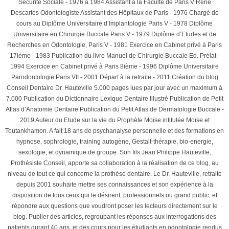
Sécurité Sociale - 1976 à 1984 Assistant à la Faculté de Paris V René
Descartes Odontologiste Assistant des Hôpitaux de Paris - 1976 Chargé de
cours au Diplôme Universitaire d’Implantologie Paris V - 1978 Diplôme
Universitaire en Chirurgie Buccale Paris V - 1979 Diplôme d’Etudes et de
Recherches en Odontologie, Paris V - 1981 Exercice en Cabinet privé à Paris
17ième - 1983 Publication du livre Manuel de Chirurgie Buccale Ed. Prélat -
1994 Exercice en Cabinet privé à Paris 8ième - 1996 Diplôme Universitaire
Parodontologie Paris VII - 2001 Départ à la retraite - 2011 Création du blog
Conseil Dentaire Dr. Hauteville 5.000 pages lues par jour avec un maximum à
7.000 Publication du Dictionnaire Lexique Dentaire Illustré Publication de Petit
Atlas d’Anatomie Dentaire Publication du Petit Atlas de Dermatologie Buccale -
2019 Auteur du Etude sur la vie du Prophète Moïse intitulée Moïse et
Toutankhamon. A fait 18 ans de psychanalyse personnelle et des formations en
hypnose, sophrologie, training autogène, Gestalt-thérapie, bio-energie,
sexologie, et dynamique de groupe. Son fils Jean Philippe Hauteville,
Prothésiste Conseil, apporte sa collaboration à la réalisation de ce blog, au
niveau de tout ce qui concerne la prothèse dentaire. Le Dr. Hauteville, retraité
depuis 2001 souhaite mettre ses connaissances et son expérience à la
disposition de tous ceux qui le désirent, professionnels ou grand public, et
répondre aux questions que voudront poser les lecteurs directement sur le
blog. Publier des articles, regroupant les réponses aux interrogations des
patients durant 40 ans, et des cours pour les étudiants en odontologie rendus