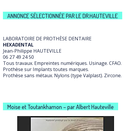
ANNONCE SÉLECTIONNÉE PAR LE DR.HAUTEVILLE
LABORATOIRE DE PROTHÈSE DENTAIRE
HEXADENTAL
Jean-Philippe HAUTEVILLE
06 27 49 24 50
Tous travaux. Empreintes numériques. Usinage. CFAO.
Prothèse sur Implants toutes marques.
Prothèse sans métaux. Nylons (type Valplast). Zircone.
Moïse et Toutankhamon – par Albert Hauteville