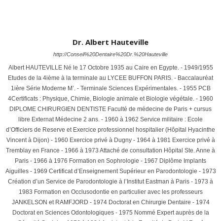
Dr. Albert Hauteville
http://Conseil%20Dentaire%20Dr.%20Hauteville
Albert HAUTEVILLE Né le 17 Octobre 1935 au Caire en Egypte. - 1949/1955
Etudes de la 4ième à la terminale au LYCEE BUFFON PARIS. - Baccalauréat
1ière Série Moderne M’. - Terminale Sciences Expérimentales. - 1955 PCB
4Certificats : Physique, Chimie, Biologie animale et Biologie végétale. - 1960
DIPLOME CHIRURGIEN DENTISTE Faculté de médecine de Paris + cursus
libre Externat Médecine 2 ans. - 1960 à 1962 Service militaire : Ecole
d’Officiers de Reserve et Exercice professionnel hospitalier (Hôpital Hyacinthe
Vincent à Dijon) - 1960 Exercice privé à Dugny - 1964 à 1981 Exercice privé à
Tremblay en France - 1966 à 1973 Attaché de consultation Hôpital Ste. Anne à
Paris - 1966 à 1976 Formation en Sophrologie - 1967 Diplôme Implants
Aiguilles - 1969 Certificat d’Enseignement Supérieur en Parodontologie - 1973
Création d’un Service de Parodontologie à l’Institut Eastman à Paris - 1973 à
1983 Formation en Occlusodontie en particulier avec les professeurs
JANKELSON et RAMFJORD - 1974 Doctorat en Chirurgie Dentaire - 1974
Doctorat en Sciences Odontologiques - 1975 Nommé Expert auprès de la