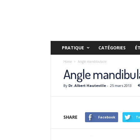
PRATIQUE
CATÉGORIES
É
Home
Angle mandibulaire
Angle mandibul
By
Dr. Albert Hauteville
-
25 mars 2013
SHARE
Facebook
Tw