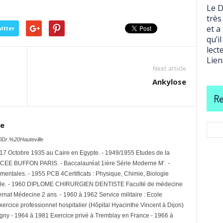
Le D
très
et a
itter
qu’i
lect
Lien
Next article
Ankylose
Re
le
0Dr.%20Hauteville
7 Octobre 1935 au Caire en Egypte. - 1949/1955 Etudes de la
YCEE BUFFON PARIS. - Baccalauréat 1ière Série Moderne M’. -
entales. - 1955 PCB 4Certificats : Physique, Chimie, Biologie
étale. - 1960 DIPLOME CHIRURGIEN DENTISTE Faculté de médecine
ernat Médecine 2 ans. - 1960 à 1962 Service militaire : Ecole
xercice professionnel hospitalier (Hôpital Hyacinthe Vincent à Dijon)
ugny - 1964 à 1981 Exercice privé à Tremblay en France - 1966 à