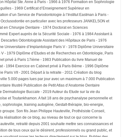
on Hôpital Ste. Anne à Paris - 1966 à 1976 Formation en Sophrologie
guilles - 1969 Certificat d’Enseignement Supérieur en
tion d’un Service de Parodontologie à l’Institut Eastman à Paris -
Occlusodontie en particulier avec les professeurs JANKELSON et
 en Chirurgie Dentaire - 1974 Doctorat en Sciences
mé Expert auprès de la Sécurité Sociale - 1976 à 1984 Assistant à
 Descartes Odontologiste Assistant des Hôpitaux de Paris - 1976
 Universitaire d’Implantologie Paris V - 1978 Diplôme Universitaire
s V - 1979 Diplôme d’Etudes et de Recherches en Odontologie, Paris
et privé à Paris 17ième - 1983 Publication du livre Manuel de
at - 1994 Exercice en Cabinet privé à Paris 8ième - 1996 Diplôme
e Paris VII - 2001 Départ à la retraite - 2011 Création du blog
ville 5.000 pages lues par jour avec un maximum à 7.000 Publication
taire Illustré Publication de Petit Atlas d’Anatomie Dentaire
 de Dermatologie Buccale - 2019 Auteur du Etude sur la vie du
oïse et Toutankhamon. A fait 18 ans de psychanalyse personnelle et
 sophrologie, training autogène, Gestalt-thérapie, bio-energie,
 groupe. Son fils Jean Philippe Hauteville, Prothésiste Conseil,
la réalisation de ce blog, au niveau de tout ce qui concerne la
Hauteville, retraité depuis 2001 souhaite mettre ses connaissances et
tion de tous ceux qui le désirent, professionnels ou grand public, et
 voudront poser les lecteurs directement sur le blog. Publier des