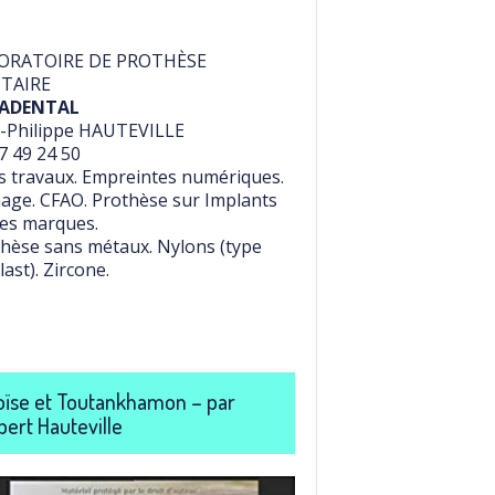
ORATOIRE DE PROTHÈSE
TAIRE
ADENTAL
-Philippe HAUTEVILLE
7 49 24 50
 travaux. Empreintes numériques.
age. CFAO. Prothèse sur Implants
es marques.
hèse sans métaux. Nylons (type
last). Zircone.
ïse et Toutankhamon – par
bert Hauteville