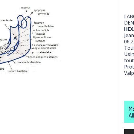
LAB
DEN
HEX
Jean
06 2
Tous
Usin
tout
Prot
Valp
Mo
Al