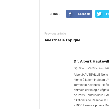
SHARE
Facebook
Tw
Previous article
Anesthésie topique
Dr. Albert Hautevil
http://Conseil%20Dentaire%2
Albert HAUTEVILLE Né le 1
4ième à la terminale au L
Terminale Sciences Expérim
animale et Biologie vég
de Paris + cursus libre Ext
d’Officiers de Reserve et E
- 1960 Exercice privé à D