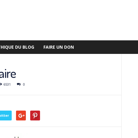
THIQUE DU BLOG
FAIRE UN DON
aire
6531
0
itter