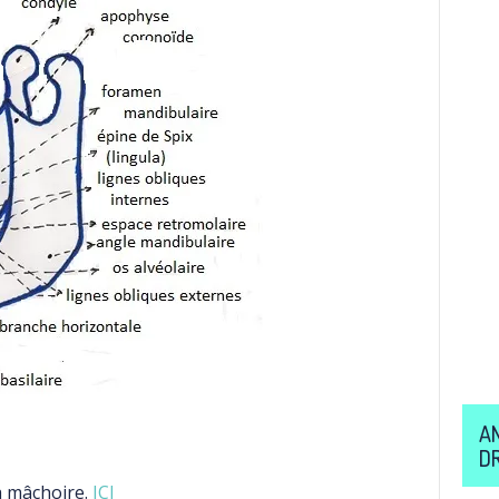
A
D
la mâchoire.
ICI