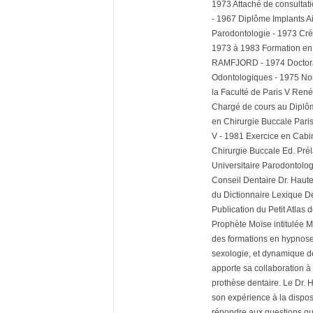
1973 Attaché de consultati
- 1967 Diplôme Implants Ai
Parodontologie - 1973 Créa
1973 à 1983 Formation en 
RAMFJORD - 1974 Doctorat
Odontologiques - 1975 Nom
la Faculté de Paris V René
Chargé de cours au Diplôme
en Chirurgie Buccale Pari
V - 1981 Exercice en Cabin
Chirurgie Buccale Ed. Prél
Universitaire Parodontologi
Conseil Dentaire Dr. Haute
du Dictionnaire Lexique Den
Publication du Petit Atlas
Prophète Moïse intitulée M
des formations en hypnose,
sexologie, et dynamique de
apporte sa collaboration à 
prothèse dentaire. Le Dr. 
son expérience à la disposi
répondre aux questions que