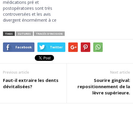
chirurgicale? Tout d'abord il
médications pré et
doit continuer à prendre les
postopératoires sont très
médicaments qui lui ont été
controversées et les avis
prescrits en…
divergent énormément à ce
sujet. Je donnerai ici mon
avis personnel, sachant que
TAGS
SUTURES
TRACÉS D'INCISION
mon exercice était un
exercice exclusif de
Facebook
Twitter
stomatologie et chirurgie
buccale, et que je n'avais
pas de clientèle directe, ce
sont les chirurgiens
Previous article
Next article
dentistes…
Faut-il extraire les dents
Sourire gingival:
dévitalisées?
repositionnement de la
lèvre supérieure.