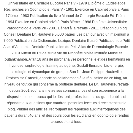
Universitaire en Chirurgie Buccale Paris V - 1979 Diplôme d’Etudes et de
Recherches en Odontologie, Paris V - 1981 Exercice en Cabinet privé à Paris
17ième - 1983 Publication du livre Manuel de Chirurgie Buccale Ed. Prélat -
1994 Exercice en Cabinet privé à Paris 8ième - 1996 Diplôme Universitaire
Parodontologie Paris VII - 2001 Départ à la retraite - 2011 Création du blog
Conseil Dentaire Dr. Hauteville 5.000 pages lues par jour avec un maximum à
7.000 Publication du Dictionnaire Lexique Dentaire Illustré Publication de Petit
Atlas d’Anatomie Dentaire Publication du Petit Atlas de Dermatologie Buccale -
2019 Auteur du Etude sur la vie du Prophète Moïse intitulée Moïse et
Toutankhamon. A fait 18 ans de psychanalyse personnelle et des formations en
hypnose, sophrologie, training autogène, Gestalt-thérapie, bio-energie,
sexologie, et dynamique de groupe. Son fils Jean Philippe Hauteville,
Prothésiste Conseil, apporte sa collaboration à la réalisation de ce blog, au
niveau de tout ce qui concerne la prothèse dentaire. Le Dr. Hauteville, retraité
depuis 2001 souhaite mettre ses connaissances et son expérience à la
disposition de tous ceux qui le désirent, professionnels ou grand public, et
répondre aux questions que voudront poser les lecteurs directement sur le
blog. Publier des articles, regroupant les réponses aux interrogations des
patients durant 40 ans, et des cours pour les étudiants en odontologie rendus
accessibles à tous.