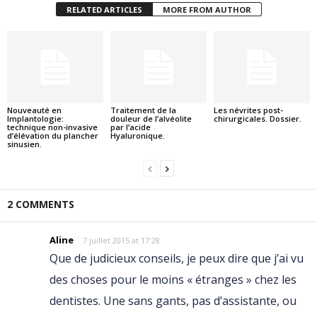
RELATED ARTICLES
MORE FROM AUTHOR
Nouveauté en
Traitement de la
Les névrites post-
Implantologie:
douleur de l’alvéolite
chirurgicales. Dossier.
technique non-invasive
par l’acide
d’élévation du plancher
Hyaluronique.
sinusien.
2 COMMENTS
Aline
7 juillet 2015 at 17:28
Que de judicieux conseils, je peux dire que j’ai vu
des choses pour le moins « étranges » chez les
dentistes. Une sans gants, pas d’assistante, ou