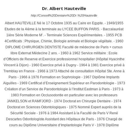
Dr. Albert Hauteville
http://Conseil%20Dentaire%20Dr.%20Hauteville
Albert HAUTEVILLE Né le 17 Octobre 1935 au Caire en Egypte. - 1949/1955
Etudes de la 4ième à la terminale au LYCEE BUFFON PARIS. - Baccalauréat
1ière Série Moderne M’. - Terminale Sciences Expérimentales. - 1955 PCB
4Certificats : Physique, Chimie, Biologie animale et Biologie végétale. - 1960
DIPLOME CHIRURGIEN DENTISTE Faculté de médecine de Paris + cursus
libre Externat Médecine 2 ans. - 1960 à 1962 Service militaire : Ecole
d’Officiers de Reserve et Exercice professionnel hospitalier (Hôpital Hyacinthe
Vincent à Dijon) - 1960 Exercice privé à Dugny - 1964 à 1981 Exercice privé à
Tremblay en France - 1966 à 1973 Attaché de consultation Hôpital Ste. Anne à
Paris - 1966 à 1976 Formation en Sophrologie - 1967 Diplôme Implants
Aiguilles - 1969 Certificat d’Enseignement Supérieur en Parodontologie - 1973
Création d’un Service de Parodontologie à l’Institut Eastman à Paris - 1973 à
1983 Formation en Occlusodontie en particulier avec les professeurs
JANKELSON et RAMFJORD - 1974 Doctorat en Chirurgie Dentaire - 1974
Doctorat en Sciences Odontologiques - 1975 Nommé Expert auprès de la
Sécurité Sociale - 1976 à 1984 Assistant à la Faculté de Paris V René
Descartes Odontologiste Assistant des Hôpitaux de Paris - 1976 Chargé de
cours au Diplôme Universitaire d’Implantologie Paris V - 1978 Diplôme