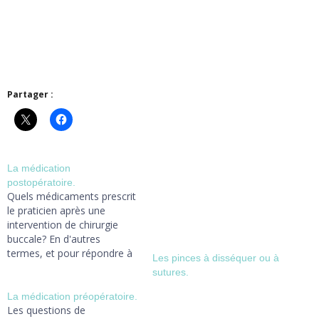
Partager :
La médication
postopératoire.
Quels médicaments prescrit
le praticien après une
intervention de chirurgie
buccale? En d'autres
termes, et pour répondre à
Les pinces à disséquer ou à
l'avalanche de questions qui
sutures.
m'arrivent: qu'est que le
patient peut ou doit prendre
La médication préopératoire.
après une intervention
Les questions de