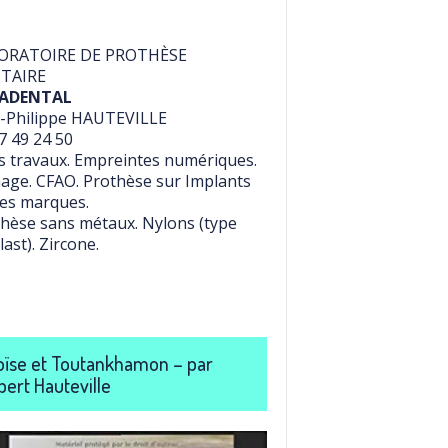
ORATOIRE DE PROTHÈSE
TAIRE
ADENTAL
-Philippe HAUTEVILLE
7 49 24 50
 travaux. Empreintes numériques.
age. CFAO. Prothèse sur Implants
es marques.
hèse sans métaux. Nylons (type
last). Zircone.
ïse et Toutankhamon – par
bert Hauteville