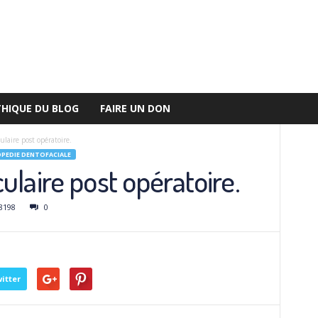
THIQUE DU BLOG
FAIRE UN DON
ulaire post opératoire.
EDIE DENTOFACIALE
ulaire post opératoire.
8198
0
itter