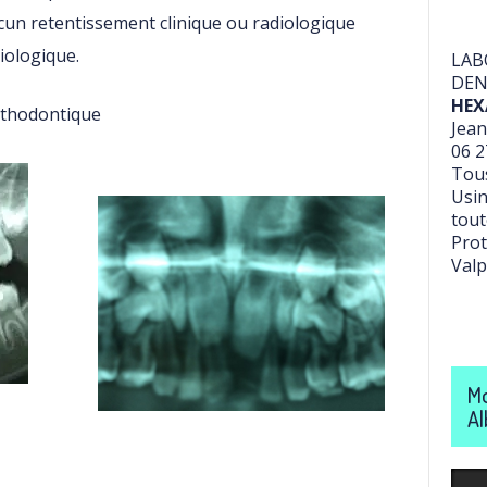
ucun retentissement clinique ou radiologique
diologique.
LAB
DEN
HEX
rthodontique
Jean
06 2
Tous
Usin
tout
Prot
Valp
Mo
Al