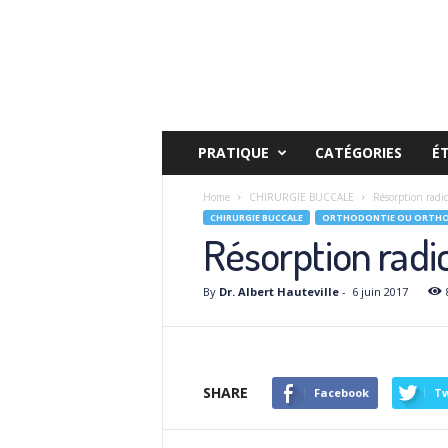
PRATIQUE
CATÉGORIES
É
Home
CHIRURGIE BUCCALE
Résorption radic
CHIRURGIE BUCCALE
ORTHODONTIE OU ORTHOP
Résorption radic
By
Dr. Albert Hauteville
-
6 juin 2017
SHARE
Facebook
Tw