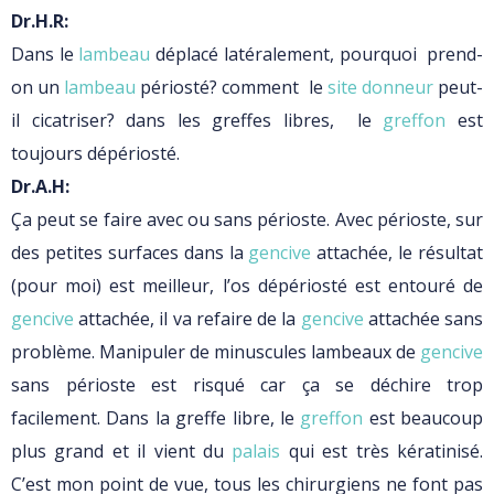
Dr.H.R:
Dans le
lambeau
déplacé latéralement, pourquoi prend-
on un
lambeau
périosté? comment le
site donneur
peut-
il cicatriser? dans les greffes libres, le
greffon
est
toujours dépériosté.
Dr.A.H:
Ça peut se faire avec ou sans périoste. Avec périoste, sur
des petites surfaces dans la
gencive
attachée, le résultat
(pour moi) est meilleur, l’os dépériosté est entouré de
gencive
attachée, il va refaire de la
gencive
attachée sans
problème. Manipuler de minuscules lambeaux de
gencive
sans périoste est risqué car ça se déchire trop
facilement. Dans la greffe libre, le
greffon
est beaucoup
plus grand et il vient du
palais
qui est très kératinisé.
C’est mon point de vue, tous les chirurgiens ne font pas