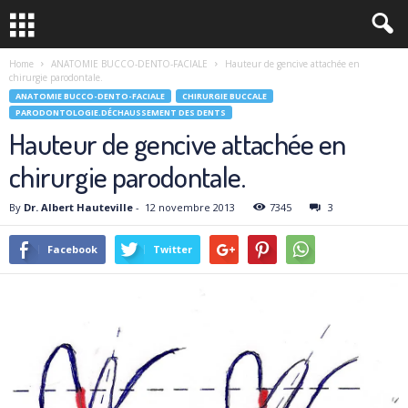
Home
ANATOMIE BUCCO-DENTO-FACIALE
Hauteur de gencive attachée en
chirurgie parodontale.
ANATOMIE BUCCO-DENTO-FACIALE
CHIRURGIE BUCCALE
PARODONTOLOGIE.DÉCHAUSSEMENT DES DENTS
Hauteur de gencive attachée en
chirurgie parodontale.
By
Dr. Albert Hauteville
-
12 novembre 2013
7345
3
Facebook
Twitter