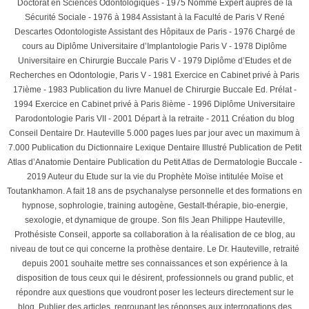
Doctorat en Sciences Odontologiques - 1975 Nommé Expert auprès de la
Sécurité Sociale - 1976 à 1984 Assistant à la Faculté de Paris V René
Descartes Odontologiste Assistant des Hôpitaux de Paris - 1976 Chargé de
cours au Diplôme Universitaire d’Implantologie Paris V - 1978 Diplôme
Universitaire en Chirurgie Buccale Paris V - 1979 Diplôme d’Etudes et de
Recherches en Odontologie, Paris V - 1981 Exercice en Cabinet privé à Paris
17ième - 1983 Publication du livre Manuel de Chirurgie Buccale Ed. Prélat -
1994 Exercice en Cabinet privé à Paris 8ième - 1996 Diplôme Universitaire
Parodontologie Paris VII - 2001 Départ à la retraite - 2011 Création du blog
Conseil Dentaire Dr. Hauteville 5.000 pages lues par jour avec un maximum à
7.000 Publication du Dictionnaire Lexique Dentaire Illustré Publication de Petit
Atlas d’Anatomie Dentaire Publication du Petit Atlas de Dermatologie Buccale -
2019 Auteur du Etude sur la vie du Prophète Moïse intitulée Moïse et
Toutankhamon. A fait 18 ans de psychanalyse personnelle et des formations en
hypnose, sophrologie, training autogène, Gestalt-thérapie, bio-energie,
sexologie, et dynamique de groupe. Son fils Jean Philippe Hauteville,
Prothésiste Conseil, apporte sa collaboration à la réalisation de ce blog, au
niveau de tout ce qui concerne la prothèse dentaire. Le Dr. Hauteville, retraité
depuis 2001 souhaite mettre ses connaissances et son expérience à la
disposition de tous ceux qui le désirent, professionnels ou grand public, et
répondre aux questions que voudront poser les lecteurs directement sur le
blog. Publier des articles, regroupant les réponses aux interrogations des