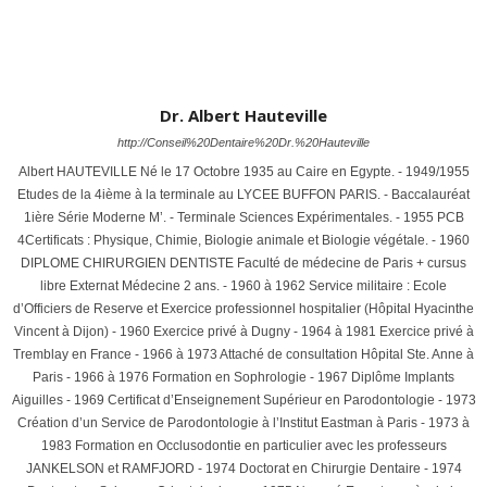
Dr. Albert Hauteville
http://Conseil%20Dentaire%20Dr.%20Hauteville
Albert HAUTEVILLE Né le 17 Octobre 1935 au Caire en Egypte. - 1949/1955
Etudes de la 4ième à la terminale au LYCEE BUFFON PARIS. - Baccalauréat
1ière Série Moderne M’. - Terminale Sciences Expérimentales. - 1955 PCB
4Certificats : Physique, Chimie, Biologie animale et Biologie végétale. - 1960
DIPLOME CHIRURGIEN DENTISTE Faculté de médecine de Paris + cursus
libre Externat Médecine 2 ans. - 1960 à 1962 Service militaire : Ecole
d’Officiers de Reserve et Exercice professionnel hospitalier (Hôpital Hyacinthe
Vincent à Dijon) - 1960 Exercice privé à Dugny - 1964 à 1981 Exercice privé à
Tremblay en France - 1966 à 1973 Attaché de consultation Hôpital Ste. Anne à
Paris - 1966 à 1976 Formation en Sophrologie - 1967 Diplôme Implants
Aiguilles - 1969 Certificat d’Enseignement Supérieur en Parodontologie - 1973
Création d’un Service de Parodontologie à l’Institut Eastman à Paris - 1973 à
1983 Formation en Occlusodontie en particulier avec les professeurs
JANKELSON et RAMFJORD - 1974 Doctorat en Chirurgie Dentaire - 1974