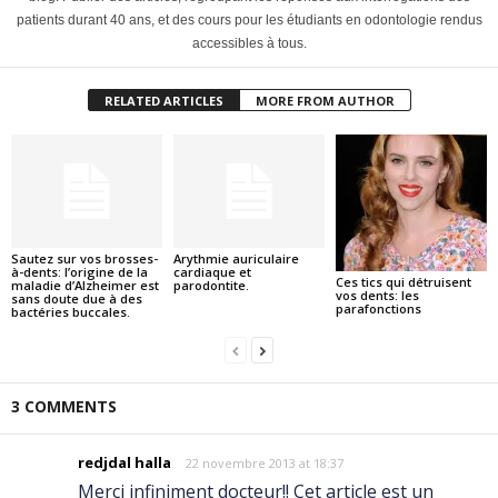
patients durant 40 ans, et des cours pour les étudiants en odontologie rendus
accessibles à tous.
RELATED ARTICLES
MORE FROM AUTHOR
Sautez sur vos brosses-
Arythmie auriculaire
à-dents: l’origine de la
cardiaque et
Ces tics qui détruisent
maladie d’Alzheimer est
parodontite.
vos dents: les
sans doute due à des
parafonctions
bactéries buccales.
3 COMMENTS
redjdal halla
22 novembre 2013 at 18:37
Merci infiniment docteur!! Cet article est un