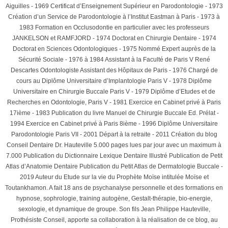
Aiguilles - 1969 Certificat d’Enseignement Supérieur en Parodontologie - 1973
Création d’un Service de Parodontologie à l’Institut Eastman à Paris - 1973 à
1983 Formation en Occlusodontie en particulier avec les professeurs
JANKELSON et RAMFJORD - 1974 Doctorat en Chirurgie Dentaire - 1974
Doctorat en Sciences Odontologiques - 1975 Nommé Expert auprès de la
Sécurité Sociale - 1976 à 1984 Assistant à la Faculté de Paris V René
Descartes Odontologiste Assistant des Hôpitaux de Paris - 1976 Chargé de
cours au Diplôme Universitaire d’Implantologie Paris V - 1978 Diplôme
Universitaire en Chirurgie Buccale Paris V - 1979 Diplôme d’Etudes et de
Recherches en Odontologie, Paris V - 1981 Exercice en Cabinet privé à Paris
17ième - 1983 Publication du livre Manuel de Chirurgie Buccale Ed. Prélat -
1994 Exercice en Cabinet privé à Paris 8ième - 1996 Diplôme Universitaire
Parodontologie Paris VII - 2001 Départ à la retraite - 2011 Création du blog
Conseil Dentaire Dr. Hauteville 5.000 pages lues par jour avec un maximum à
7.000 Publication du Dictionnaire Lexique Dentaire Illustré Publication de Petit
Atlas d’Anatomie Dentaire Publication du Petit Atlas de Dermatologie Buccale -
2019 Auteur du Etude sur la vie du Prophète Moïse intitulée Moïse et
Toutankhamon. A fait 18 ans de psychanalyse personnelle et des formations en
hypnose, sophrologie, training autogène, Gestalt-thérapie, bio-energie,
sexologie, et dynamique de groupe. Son fils Jean Philippe Hauteville,
Prothésiste Conseil, apporte sa collaboration à la réalisation de ce blog, au