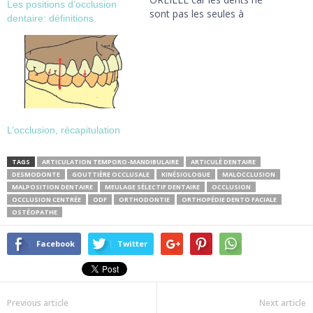
Les positions d’occlusion
sont pas les seules à
dentaire: définitions.
interférer sur l'oreille. On
distingue deux types
d'otalgies ou douleurs des
oreilles: - les otodynies, qui
sont des douleurs de
l'oreille même, interne ou
externe. Une otite…
L’occlusion, récapitulation
TAGS
ARTICULATION TEMPORO-MANDIBULAIRE
ARTICULÉ DENTAIRE
DESMODONTE
GOUTTIÈRE OCCLUSALE
KINÉSIOLOGUE
MALOCCLUSION
MALPOSITION DENTAIRE
MEULAGE SÉLECTIF DENTAIRE
OCCLUSION
OCCLUSION CENTRÉE
ODF
ORTHODONTIE
ORTHOPÉDIE DENTO FACIALE
OSTÉOPATHE
Facebook
Twitter
Previous article
Next article