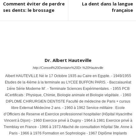
Comment éviter de perdre
La dent dans la langue
ses dents: le brossage
française
Dr. Albert Hauteville
http://Conseil%20Dentaire%20Dr.%20Hauteville
Albert HAUTEVILLE Né le 17 Octobre 1935 au Caire en Egypte. - 1949/1955
Etudes de la 4ième à la terminale au LYCEE BUFFON PARIS. - Baccalauréat
1ière Série Moderne M’. - Terminale Sciences Expérimentales. - 1955 PCB
4Certificats : Physique, Chimie, Biologie animale et Biologie végétale. - 1960
DIPLOME CHIRURGIEN DENTISTE Faculté de médecine de Paris + cursus
libre Externat Médecine 2 ans. - 1960 à 1962 Service militaire : Ecole
d’Officiers de Reserve et Exercice professionnel hospitalier (Hôpital Hyacinthe
Vincent à Dijon) - 1960 Exercice privé à Dugny - 1964 à 1981 Exercice privé à
Tremblay en France - 1966 à 1973 Attaché de consultation Hôpital Ste. Anne à
Paris - 1966 à 1976 Formation en Sophrologie - 1967 Diplôme Implants