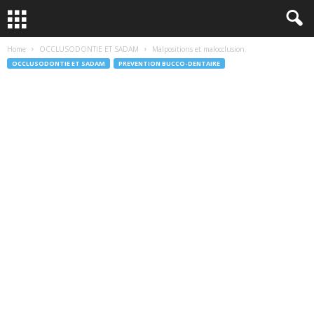
Home
OCCLUSODONTIE ET SADAM
Malpositions et malocclusion.
OCCLUSODONTIE ET SADAM
PREVENTION BUCCO-DENTAIRE