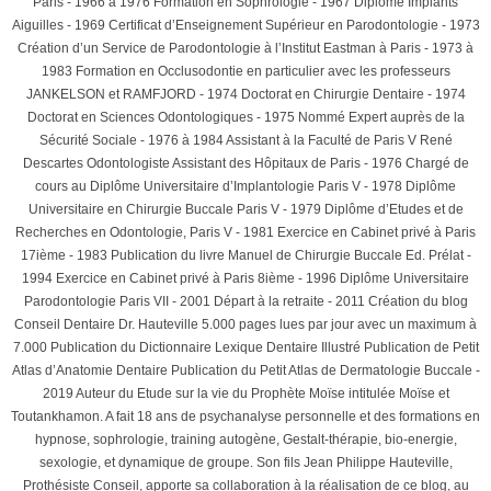
Paris - 1966 à 1976 Formation en Sophrologie - 1967 Diplôme Implants
Aiguilles - 1969 Certificat d’Enseignement Supérieur en Parodontologie - 1973
Création d’un Service de Parodontologie à l’Institut Eastman à Paris - 1973 à
1983 Formation en Occlusodontie en particulier avec les professeurs
JANKELSON et RAMFJORD - 1974 Doctorat en Chirurgie Dentaire - 1974
Doctorat en Sciences Odontologiques - 1975 Nommé Expert auprès de la
Sécurité Sociale - 1976 à 1984 Assistant à la Faculté de Paris V René
Descartes Odontologiste Assistant des Hôpitaux de Paris - 1976 Chargé de
cours au Diplôme Universitaire d’Implantologie Paris V - 1978 Diplôme
Universitaire en Chirurgie Buccale Paris V - 1979 Diplôme d’Etudes et de
Recherches en Odontologie, Paris V - 1981 Exercice en Cabinet privé à Paris
17ième - 1983 Publication du livre Manuel de Chirurgie Buccale Ed. Prélat -
1994 Exercice en Cabinet privé à Paris 8ième - 1996 Diplôme Universitaire
Parodontologie Paris VII - 2001 Départ à la retraite - 2011 Création du blog
Conseil Dentaire Dr. Hauteville 5.000 pages lues par jour avec un maximum à
7.000 Publication du Dictionnaire Lexique Dentaire Illustré Publication de Petit
Atlas d’Anatomie Dentaire Publication du Petit Atlas de Dermatologie Buccale -
2019 Auteur du Etude sur la vie du Prophète Moïse intitulée Moïse et
Toutankhamon. A fait 18 ans de psychanalyse personnelle et des formations en
hypnose, sophrologie, training autogène, Gestalt-thérapie, bio-energie,
sexologie, et dynamique de groupe. Son fils Jean Philippe Hauteville,
Prothésiste Conseil, apporte sa collaboration à la réalisation de ce blog, au