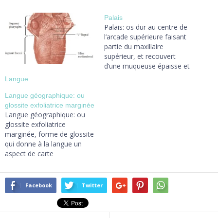
Palais
Palais: os dur au centre de
l’arcade supérieure faisant
partie du maxillaire
supérieur, et recouvert
d’une muqueuse épaisse et
kératinisée. Contrairement à
Langue.
une idée reçue le palais
n’est pas le siège du goût:
Langue géographique: ou
c’est la langue qui donne le
glossite exfoliatrice marginée
gout, le palais sert à écraser
Langue géographique: ou
les aliments avec langue
glossite exfoliatrice
et…
marginée, forme de glossite
qui donne à la langue un
aspect de carte
géographique. ICI
Facebook
Twitter