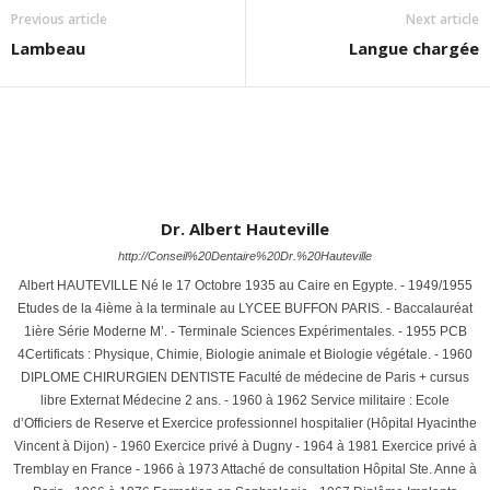
Previous article
Next article
Lambeau
Langue chargée
Dr. Albert Hauteville
http://Conseil%20Dentaire%20Dr.%20Hauteville
Albert HAUTEVILLE Né le 17 Octobre 1935 au Caire en Egypte. - 1949/1955
Etudes de la 4ième à la terminale au LYCEE BUFFON PARIS. - Baccalauréat
1ière Série Moderne M’. - Terminale Sciences Expérimentales. - 1955 PCB
4Certificats : Physique, Chimie, Biologie animale et Biologie végétale. - 1960
DIPLOME CHIRURGIEN DENTISTE Faculté de médecine de Paris + cursus
libre Externat Médecine 2 ans. - 1960 à 1962 Service militaire : Ecole
d’Officiers de Reserve et Exercice professionnel hospitalier (Hôpital Hyacinthe
Vincent à Dijon) - 1960 Exercice privé à Dugny - 1964 à 1981 Exercice privé à
Tremblay en France - 1966 à 1973 Attaché de consultation Hôpital Ste. Anne à