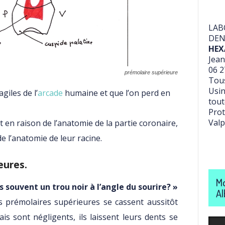
LAB
DEN
HEX
Jean
06 2
prémolaire supérieure
Tous
Usin
giles de l’
arcade
humaine et que l’on perd en
tout
Prot
Valp
 en raison de l’anatomie de la partie coronaire,
de l’anatomie de leur racine.
eures.
Mo
s souvent un trou noir à l’angle du sourire? »
Al
s prémolaires supérieures se cassent aussitôt
çais sont négligents, ils laissent leurs dents se