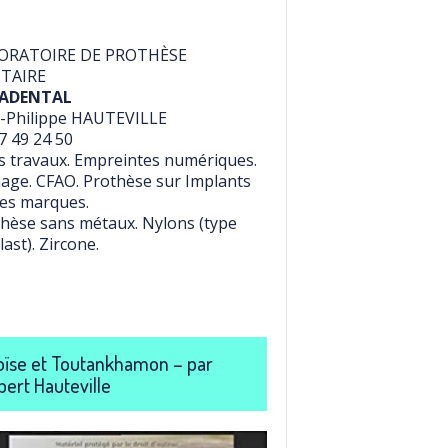
ORATOIRE DE PROTHÈSE
TAIRE
ADENTAL
-Philippe HAUTEVILLE
7 49 24 50
 travaux. Empreintes numériques.
age. CFAO. Prothèse sur Implants
es marques.
hèse sans métaux. Nylons (type
last). Zircone.
ïse et Toutankhamon – par
bert Hauteville