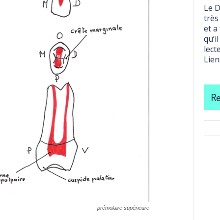
Le D
très
et a
qu’i
lect
Lien
Re
prémolaire supérieure