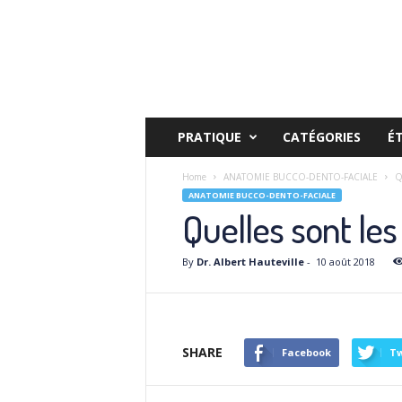
PRATIQUE
CATÉGORIES
É
Home
ANATOMIE BUCCO-DENTO-FACIALE
Q
ANATOMIE BUCCO-DENTO-FACIALE
Quelles sont les 
By
Dr. Albert Hauteville
-
10 août 2018
SHARE
Facebook
Tw