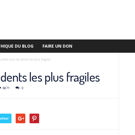
THIQUE DU BLOG
FAIRE UN DON
uelles sont les dents les plus fragiles
dents les plus fragiles
6871
0
itter