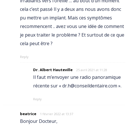
irradiants vers l’oreille … au bout d’un moment
cela c’est passé Il y a deux ans nous avons donc
pu mettre un implant. Mais ces symptômes
recommencent .. avez vous une idée de comment
je peux traiter le problème ? Et surtout de ce que
cela peut être ?
Reply
Dr. Albert Hauteville
25 avril 2021 at 11:28
Il faut m’envoyer une radio panoramique
récente sur « dr.h@conseildentaire.com ».
Reply
beatrice
1 février 2022 at 13:37
Bonjour Docteur,