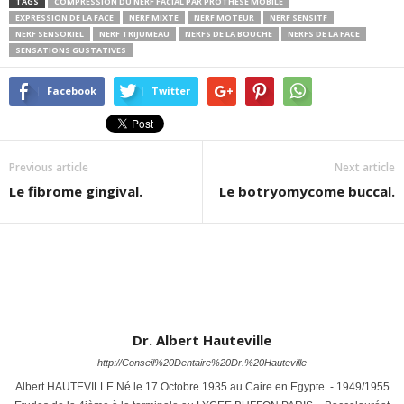
TAGS
COMPRESSION DU NERF FACIAL PAR PROTHÈSE MOBILE
EXPRESSION DE LA FACE
NERF MIXTE
NERF MOTEUR
NERF SENSITF
NERF SENSORIEL
NERF TRIJUMEAU
NERFS DE LA BOUCHE
NERFS DE LA FACE
SENSATIONS GUSTATIVES
Facebook
Twitter
Previous article
Next article
Le fibrome gingival.
Le botryomycome buccal.
Dr. Albert Hauteville
http://Conseil%20Dentaire%20Dr.%20Hauteville
Albert HAUTEVILLE Né le 17 Octobre 1935 au Caire en Egypte. - 1949/1955