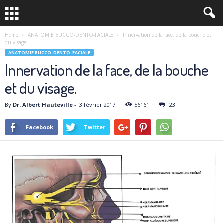
Home
ANATOMIE BUCCO-DENTO-FACIALE
Innervation de la face, de la bouche et
du visage.
ANATOMIE BUCCO-DENTO-FACIALE
Innervation de la face, de la bouche
et du visage.
By
Dr. Albert Hauteville
-
3 février 2017
56161
23
Facebook
Twitter