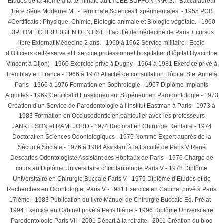
Etudes de la 4ième à la terminale au LYCEE BUFFON PARIS. - Baccalauréat
1ière Série Moderne M’. - Terminale Sciences Expérimentales. - 1955 PCB
4Certificats : Physique, Chimie, Biologie animale et Biologie végétale. - 1960
DIPLOME CHIRURGIEN DENTISTE Faculté de médecine de Paris + cursus
libre Externat Médecine 2 ans. - 1960 à 1962 Service militaire : Ecole
d’Officiers de Reserve et Exercice professionnel hospitalier (Hôpital Hyacinthe
Vincent à Dijon) - 1960 Exercice privé à Dugny - 1964 à 1981 Exercice privé à
Tremblay en France - 1966 à 1973 Attaché de consultation Hôpital Ste. Anne à
Paris - 1966 à 1976 Formation en Sophrologie - 1967 Diplôme Implants
Aiguilles - 1969 Certificat d’Enseignement Supérieur en Parodontologie - 1973
Création d’un Service de Parodontologie à l’Institut Eastman à Paris - 1973 à
1983 Formation en Occlusodontie en particulier avec les professeurs
JANKELSON et RAMFJORD - 1974 Doctorat en Chirurgie Dentaire - 1974
Doctorat en Sciences Odontologiques - 1975 Nommé Expert auprès de la
Sécurité Sociale - 1976 à 1984 Assistant à la Faculté de Paris V René
Descartes Odontologiste Assistant des Hôpitaux de Paris - 1976 Chargé de
cours au Diplôme Universitaire d’Implantologie Paris V - 1978 Diplôme
Universitaire en Chirurgie Buccale Paris V - 1979 Diplôme d’Etudes et de
Recherches en Odontologie, Paris V - 1981 Exercice en Cabinet privé à Paris
17ième - 1983 Publication du livre Manuel de Chirurgie Buccale Ed. Prélat -
1994 Exercice en Cabinet privé à Paris 8ième - 1996 Diplôme Universitaire
Parodontologie Paris VII - 2001 Départ à la retraite - 2011 Création du blog