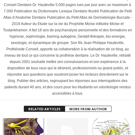
Conseil Dentaire Dr. Hauteville 5.000 pages lues par jour avec un maximum à
7.000 Publication du Dictionnaire Lexique Dentaire Illustré Publication de Petit
Atlas d’Anatomie Dentaire Publication du Petit Atlas de Dermatologie Buccale -
2019 Auteur du Etude sur la vie du Prophète Moïse intitulée Moïse et
Toutankhamon. A fait 18 ans de psychanalyse personnelle et des formations en
hypnose, sophrologie, training autogène, Gestalt-thérapie, bio-energie,
sexologie, et dynamique de groupe. Son fils Jean Philippe Hauteville,
Prothésiste Conseil, apporte sa collaboration à la réalisation de ce blog, au
niveau de tout ce qui concerne la prothèse dentaire. Le Dr. Hauteville, retraité
depuis 2001 souhaite mettre ses connaissances et son expérience à la
disposition de tous ceux qui le désirent, professionnels ou grand public, et
répondre aux questions que voudront poser les lecteurs directement sur le
blog. Publier des articles, regroupant les réponses aux interrogations des
patients durant 40 ans, et des cours pour les étudiants en odontologie rendus
accessibles à tous.
RELATED ARTICLES
MORE FROM AUTHOR