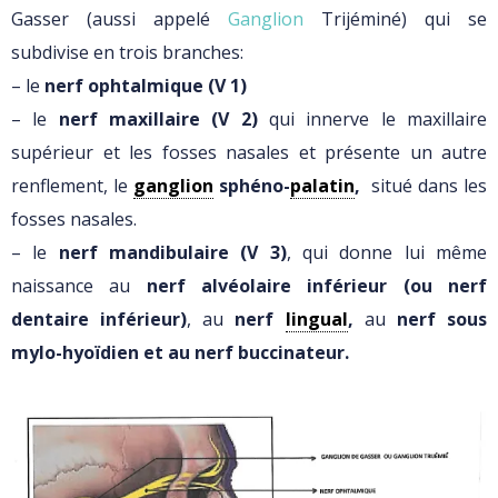
Gasser (aussi appelé
Ganglion
Trijéminé) qui se
subdivise en trois branches:
– le
nerf ophtalmique (V 1)
– le
nerf maxillaire (V 2)
qui innerve le maxillaire
supérieur et les fosses nasales et présente un autre
renflement, le
ganglion
sphéno-
palatin
,
situé dans les
fosses nasales.
– le
nerf mandibulaire (V 3)
, qui donne lui même
naissance au
nerf
alvéolaire inférieur (ou nerf
dentaire inférieur)
, au
nerf
lingual
,
au
nerf sous
mylo-hyoïdien et au nerf buccinateur.