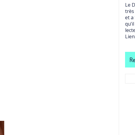
Le D
très
et a
qu’i
lect
Lien
Re