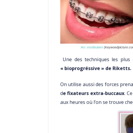
Arc
vestibulaire
(keywoedpicture.co
Une des techniques les plus e
« bioprogréssive » de Riketts.
On utilise aussi des forces prena
d
e fixateurs extra-buccaux
. C
aux heures où l’on se trouve chez