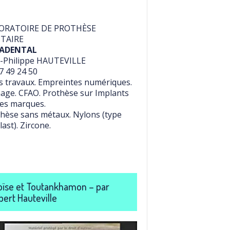
ORATOIRE DE PROTHÈSE
TAIRE
ADENTAL
-Philippe HAUTEVILLE
7 49 24 50
 travaux. Empreintes numériques.
age. CFAO. Prothèse sur Implants
es marques.
hèse sans métaux. Nylons (type
last). Zircone.
ïse et Toutankhamon – par
bert Hauteville