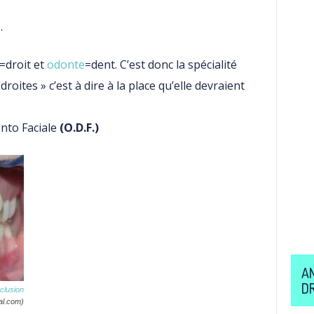
.
=droit et
odonte
=dent. C’est donc la spécialité
roites » c’est à dire à la place qu’elle devraient
ento Faciale
(O.D.F.)
A
D
clusion
al.com)