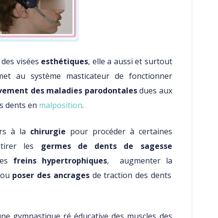
 des visées
esthétiques
, elle a aussi et surtout
rmet au système masticateur de fonctionner
ivement des maladies
parodontales
dues aux
es dents en
malposition
.
rs à la
chirurgie
pour procéder à certaines
tirer les
germes de dents de
sagesse
es
freins hypertrophiques
, augmenter la
ou
poser des ancrages
de traction des dents
une gymnastique ré éducative des muscles des