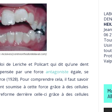
LAB
DEN
HEX
Jean
06 2
Tous
Usin
tout
incisives(centreorthodontielaval.com)
Prot
Valp
oi de Leriche et Policart qui dit qu’une dent
mpensée par une force
antagoniste
égale, se
rce (1928). Pour comprendre cela, il faut savoir
ent soumise à cette force grâce à des cellules
Mo
reforme derrière celle-ci grâce à des cellules
Al