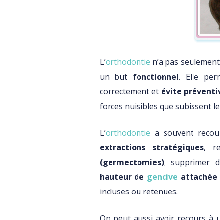
L’
orthodontie
n’a pas seulement
un but
fonctionnel
. Elle pe
correctement et
évite prévent
forces nuisibles que subissent l
L’
orthodontie
a souvent recou
extractions stratégiques
, re
(germectomies)
, supprimer d
hauteur de
gencive
attachée
incluses ou retenues.
On peut aussi avoir recours à 