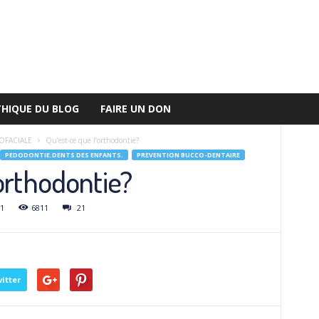
THIQUE DU BLOG
FAIRE UN DON
FACIALE
Qu’est-ce que l’orthodontie?
PEDODONTIE.DENTS DES ENFANTS.
PREVENTION BUCCO-DENTAIRE
’orthodontie?
1
6811
21
itter