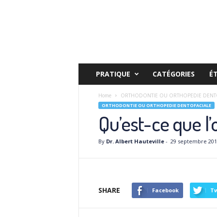
PRATIQUE
CATÉGORIES
É
Home
ORTHODONTIE OU ORTHOPEDIE DENTO
ORTHODONTIE OU ORTHOPEDIE DENTOFACIALE
Qu’est-ce que l
By
Dr. Albert Hauteville
-
29 septembre 201
SHARE
Facebook
Tw