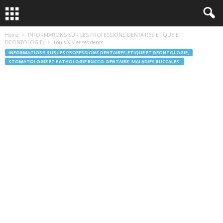
Home
INFORMATIONS SUR LES PROFESSIONS DENTAIRES.ETIQUE ET
DEONTOLOGIE;
Louis XIV et ses dents.
INFORMATIONS SUR LES PROFESSIONS DENTAIRES.ETIQUE ET DEONTOLOGIE;
STOMATOLOGIE ET PATHOLOGIE BUCCO-DENTAIRE. MALADIES BUCCALES.