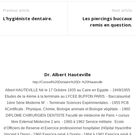
Previous article
Next article
L’hygiéniste dentaire.
Les piercings buccaux
remis en question.
Dr. Albert Hauteville
http://Conseil%20Dentaire%20Dr.%20Hauteville
Albert HAUTEVILLE Né le 17 Octobre 1935 au Caire en Egypte. - 1949/1955
Etudes de la 4ième à la terminale au LYCEE BUFFON PARIS. - Baccalauréat
1ière Série Moderne M’. - Terminale Sciences Expérimentales. - 1955 PCB
4Certificats : Physique, Chimie, Biologie animale et Biologie végétale. - 1960
DIPLOME CHIRURGIEN DENTISTE Faculté de médecine de Paris + cursus
libre Externat Médecine 2 ans. - 1960 à 1962 Service militaire : Ecole
d’Officiers de Reserve et Exercice professionnel hospitalier (Hôpital Hyacinthe
Vincent à Dijon) - 1960 Exercice privé à Dugny - 1964 à 1981 Exercice privé à