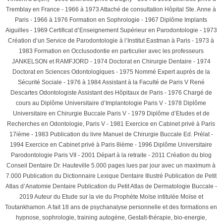
Tremblay en France - 1966 à 1973 Attaché de consultation Hôpital Ste. Anne à
Paris - 1966 à 1976 Formation en Sophrologie - 1967 Diplôme Implants
Aiguilles - 1969 Certificat d’Enseignement Supérieur en Parodontologie - 1973
Création d’un Service de Parodontologie à l’Institut Eastman à Paris - 1973 à
1983 Formation en Occlusodontie en particulier avec les professeurs
JANKELSON et RAMFJORD - 1974 Doctorat en Chirurgie Dentaire - 1974
Doctorat en Sciences Odontologiques - 1975 Nommé Expert auprès de la
Sécurité Sociale - 1976 à 1984 Assistant à la Faculté de Paris V René
Descartes Odontologiste Assistant des Hôpitaux de Paris - 1976 Chargé de
cours au Diplôme Universitaire d’Implantologie Paris V - 1978 Diplôme
Universitaire en Chirurgie Buccale Paris V - 1979 Diplôme d’Etudes et de
Recherches en Odontologie, Paris V - 1981 Exercice en Cabinet privé à Paris
17ième - 1983 Publication du livre Manuel de Chirurgie Buccale Ed. Prélat -
1994 Exercice en Cabinet privé à Paris 8ième - 1996 Diplôme Universitaire
Parodontologie Paris VII - 2001 Départ à la retraite - 2011 Création du blog
Conseil Dentaire Dr. Hauteville 5.000 pages lues par jour avec un maximum à
7.000 Publication du Dictionnaire Lexique Dentaire Illustré Publication de Petit
Atlas d’Anatomie Dentaire Publication du Petit Atlas de Dermatologie Buccale -
2019 Auteur du Etude sur la vie du Prophète Moïse intitulée Moïse et
Toutankhamon. A fait 18 ans de psychanalyse personnelle et des formations en
hypnose, sophrologie, training autogène, Gestalt-thérapie, bio-energie,