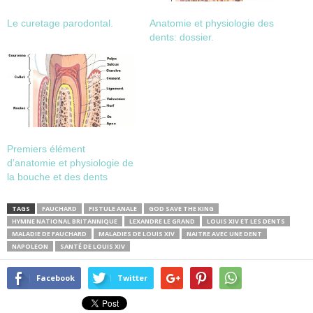
Le curetage parodontal.
Anatomie et physiologie des
dents: dossier.
Premiers élément
d’anatomie et physiologie de
la bouche et des dents
TAGS
FAUCHARD
FISTULE ANALE
GOD SAVE THE KING
HYMNE NATIONAL BRITANNIQUE
LEXANDRE LE GRAND
LOUIS XIV ET LES DENTS
MALADIE DE FAUCHARD
MALADIES DE LOUIS XIV
NAITRE AVEC UNE DENT
NAPOLEON
SANTÉ DE LOUIS XIV
Facebook
Twitter