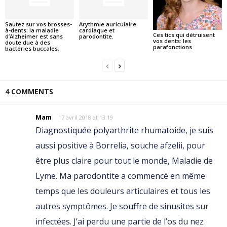
Sautez sur vos brosses-
Arythmie auriculaire
à-dents: la maladie
cardiaque et
Ces tics qui détruisent
d’Alzheimer est sans
parodontite.
vos dents: les
doute due à des
parafonctions
bactéries buccales.
4 COMMENTS
Mam
17 avril 2018 at 13:19
Diagnostiquée polyarthrite rhumatoide, je suis
aussi positive à Borrelia, souche afzelii, pour
être plus claire pour tout le monde, Maladie de
Lyme. Ma parodontite a commencé en même
temps que les douleurs articulaires et tous les
autres symptômes. Je souffre de sinusites sur
infectées. J’ai perdu une partie de l’os du nez