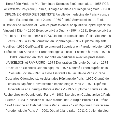
1ière Série Moderne M’. - Terminale Sciences Expérimentales. - 1955 PCB
4Certificats : Physique, Chimie, Biologie animale et Biologie végétale. - 1960
DIPLOME CHIRURGIEN DENTISTE Faculté de médecine de Paris + cursus
libre Externat Médecine 2 ans. - 1960 à 1962 Service militaire : Ecole
d’Officiers de Reserve et Exercice professionnel hospitalier (Hôpital Hyacinthe
Vincent à Dijon) - 1960 Exercice privé à Dugny - 1964 à 1981 Exercice privé à
Tremblay en France - 1966 à 1973 Attaché de consultation Hôpital Ste. Anne à
Paris - 1966 à 1976 Formation en Sophrologie - 1967 Diplôme Implants
Aiguilles - 1969 Certificat d’Enseignement Supérieur en Parodontologie - 1973
Création d’un Service de Parodontologie à l’Institut Eastman à Paris - 1973 à
1983 Formation en Occlusodontie en particulier avec les professeurs
JANKELSON et RAMFJORD - 1974 Doctorat en Chirurgie Dentaire - 1974
Doctorat en Sciences Odontologiques - 1975 Nommé Expert auprès de la
Sécurité Sociale - 1976 à 1984 Assistant à la Faculté de Paris V René
Descartes Odontologiste Assistant des Hôpitaux de Paris - 1976 Chargé de
cours au Diplôme Universitaire d’Implantologie Paris V - 1978 Diplôme
Universitaire en Chirurgie Buccale Paris V - 1979 Diplôme d’Etudes et de
Recherches en Odontologie, Paris V - 1981 Exercice en Cabinet privé à Paris
17ième - 1983 Publication du livre Manuel de Chirurgie Buccale Ed. Prélat -
1994 Exercice en Cabinet privé à Paris 8ième - 1996 Diplôme Universitaire
Parodontologie Paris VII - 2001 Départ à la retraite - 2011 Création du blog