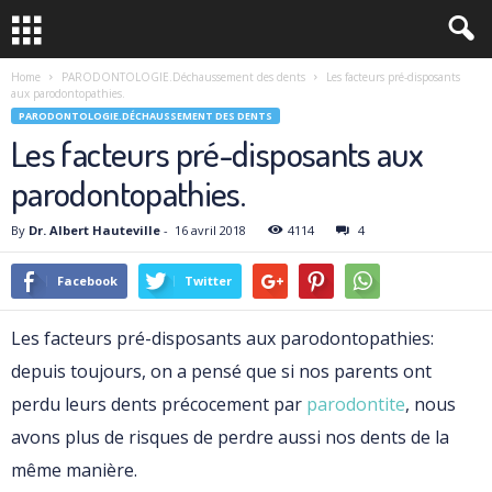
Home
PARODONTOLOGIE.Déchaussement des dents
Les facteurs pré-disposants
aux parodontopathies.
PARODONTOLOGIE.DÉCHAUSSEMENT DES DENTS
Les facteurs pré-disposants aux
parodontopathies.
By
Dr. Albert Hauteville
-
16 avril 2018
4114
4
Facebook
Twitter
Les facteurs pré-disposants aux parodontopathies:
depuis toujours, on a pensé que si nos parents ont
perdu leurs dents précocement par
parodontite
, nous
avons plus de risques de perdre aussi nos dents de la
même manière.