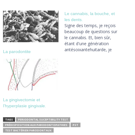
Le cannabis, la bouche, et
les dents.
Signe des temps, je reçois
beaucoup de questions sur
le cannabis. Et, bien sûr,
étant d'une génération
antésoixantehuitarde, je
La parodontite
suis totalement ignorant en
la matière! Ni comme
consommateur, ni comme
professionnel. L'usage du
cannabis est un fait de
société et il faut en tenir
compte! Le client est roi!
C'est…
La gingivectomie et
l’hyperplasie gingivale.
TAGS
PERIODONTAL SUCEPTIBILITY TEST
PRÉDISPOSITION AUX PARODONTOPATHIES
PST
TEST BACTÉRIEN PARODONTAUX