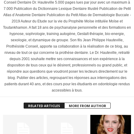
Conseil Dentaire Dr. Hauteville 5.000 pages lues par jour avec un maximum à
7.000 Publication du Dictionnaire Lexique Dentaire Illustré Publication de Petit
Atlas d’Anatomie Dentaire Publication du Petit Atlas de Dermatologie Buccale -
2019 Auteur du Etude sur la vie du Prophète Moïse intitulée Moïse et
Toutankhamon. A fait 18 ans de psychanalyse personnelle et des formations en
hypnose, sophrologie, training autogène, Gestalt-thérapie, bio-energie,
sexologie, et dynamique de groupe. Son fils Jean Philippe Hauteville,
Prothésiste Conseil, apporte sa collaboration à la réalisation de ce blog, au
niveau de tout ce qui concerne la prothèse dentaire. Le Dr. Hauteville, retraité
depuis 2001 souhaite mettre ses connaissances et son expérience à la
disposition de tous ceux qui le désirent, professionnels ou grand public, et
répondre aux questions que voudront poser les lecteurs directement sur le
blog. Publier des articles, regroupant les réponses aux interrogations des
patients durant 40 ans, et des cours pour les étudiants en odontologie rendus
accessibles à tous.
RELATED ARTICLES
MORE FROM AUTHOR