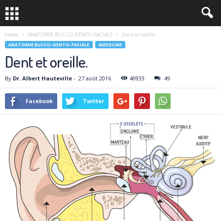
Home
ANATOMIE BUCCO-DENTO-FACIALE
Dent et oreille.
ANATOMIE BUCCO-DENTO-FACIALE
MEDECINE
Dent et oreille.
By
Dr. Albert Hauteville
-
27 août 2016
40933
49
Facebook
Twitter