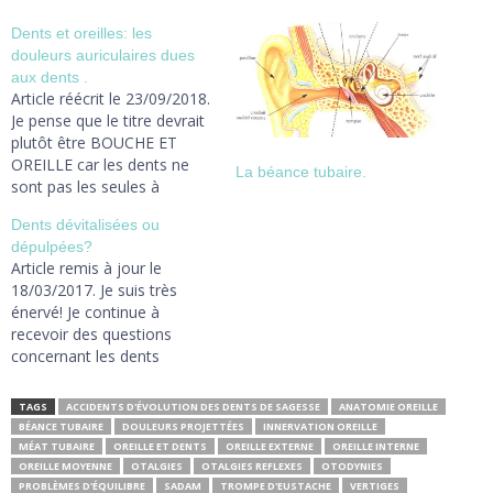
Dents et oreilles: les
douleurs auriculaires dues
aux dents .
Article réécrit le 23/09/2018.
Je pense que le titre devrait
plutôt être BOUCHE ET
OREILLE car les dents ne
La béance tubaire.
sont pas les seules à
interférer sur l'oreille. On
Dents dévitalisées ou
distingue deux types
dépulpées?
d'otalgies ou douleurs des
Article remis à jour le
oreilles: - les otodynies, qui
18/03/2017. Je suis très
sont des douleurs de
énervé! Je continue à
l'oreille même, interne ou
recevoir des questions
externe. Une otite…
concernant les dents
"dévitalisées". Je n'ai pas dû
être assez clair. C'est le mot
TAGS
ACCIDENTS D'ÉVOLUTION DES DENTS DE SAGESSE
ANATOMIE OREILLE
"dévitalisé"qui est ambigu!
BÉANCE TUBAIRE
DOULEURS PROJETTÉES
INNERVATION OREILLE
Tout le monde pense: "dent
MÉAT TUBAIRE
OREILLE ET DENTS
OREILLE EXTERNE
OREILLE INTERNE
morte". Un condamné à
OREILLE MOYENNE
OTALGIES
OTALGIES REFLEXES
OTODYNIES
mort serait en quelques
PROBLÈMES D'ÉQUILIBRE
SADAM
TROMPE D'EUSTACHE
VERTIGES