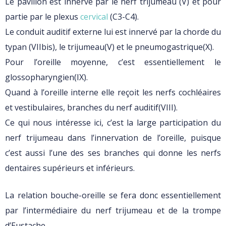
Le pavillon est innervé par le nerf trijumeau (V) et pour
partie par le plexus
cervical
(C3-C4).
Le conduit auditif externe lui est innervé par la chorde du
typan (VIIbis), le trijumeau(V) et le pneumogastrique(X).
Pour l’oreille moyenne, c’est essentiellement le
glossopharyngien(IX).
Quand à l’oreille interne elle reçoit les nerfs cochléaires
et vestibulaires, branches du nerf auditif(VIII).
Ce qui nous intéresse ici, c’est la large participation du
nerf trijumeau dans l’innervation de l’oreille, puisque
c’est aussi l’une des ses branches qui donne les nerfs
dentaires supérieurs et inférieurs.
La relation bouche-oreille se fera donc essentiellement
par l’intermédiaire du nerf trijumeau et de la trompe
d’Eustache.