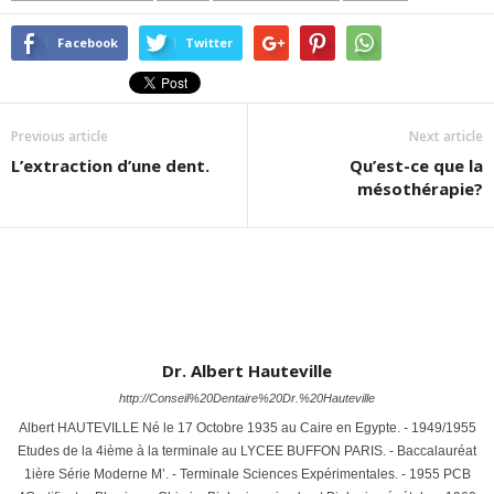
sortes "dévitalisé" ! Eh!
bien…
Facebook
Twitter
Previous article
Next article
L’extraction d’une dent.
Qu’est-ce que la
mésothérapie?
Dr. Albert Hauteville
http://Conseil%20Dentaire%20Dr.%20Hauteville
Albert HAUTEVILLE Né le 17 Octobre 1935 au Caire en Egypte. - 1949/1955
Etudes de la 4ième à la terminale au LYCEE BUFFON PARIS. - Baccalauréat
1ière Série Moderne M’. - Terminale Sciences Expérimentales. - 1955 PCB