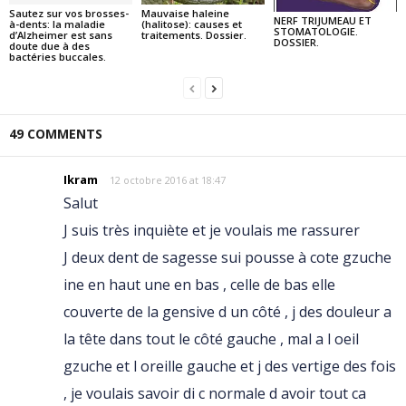
Sautez sur vos brosses-
Mauvaise haleine
NERF TRIJUMEAU ET
à-dents: la maladie
(halitose): causes et
STOMATOLOGIE.
d’Alzheimer est sans
traitements. Dossier.
DOSSIER.
doute due à des
bactéries buccales.
49 COMMENTS
Ikram
12 octobre 2016 at 18:47
Salut
J suis très inquiète et je voulais me rassurer
J deux dent de sagesse sui pousse à cote gzuche
ine en haut une en bas , celle de bas elle
couverte de la gensive d un côté , j des douleur a
la tête dans tout le côté gauche , mal a l oeil
gzuche et l oreille gauche et j des vertige des fois
, je voulais savoir di c normale d avoir tout ca