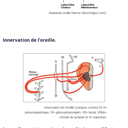
Anatomie oreille interne (lesvertiges.com).
Innervation de l’oreille.
Innervation de l’oreille (campus.cerines.fr) X=
pneumogastrique, IX= glossopharyngien, VII= facial, VIIbis=
chorde du tympan et V= trijumeau.