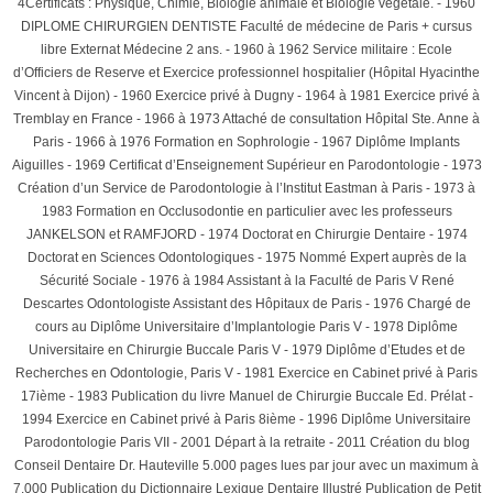
4Certificats : Physique, Chimie, Biologie animale et Biologie végétale. - 1960
DIPLOME CHIRURGIEN DENTISTE Faculté de médecine de Paris + cursus
libre Externat Médecine 2 ans. - 1960 à 1962 Service militaire : Ecole
d’Officiers de Reserve et Exercice professionnel hospitalier (Hôpital Hyacinthe
Vincent à Dijon) - 1960 Exercice privé à Dugny - 1964 à 1981 Exercice privé à
Tremblay en France - 1966 à 1973 Attaché de consultation Hôpital Ste. Anne à
Paris - 1966 à 1976 Formation en Sophrologie - 1967 Diplôme Implants
Aiguilles - 1969 Certificat d’Enseignement Supérieur en Parodontologie - 1973
Création d’un Service de Parodontologie à l’Institut Eastman à Paris - 1973 à
1983 Formation en Occlusodontie en particulier avec les professeurs
JANKELSON et RAMFJORD - 1974 Doctorat en Chirurgie Dentaire - 1974
Doctorat en Sciences Odontologiques - 1975 Nommé Expert auprès de la
Sécurité Sociale - 1976 à 1984 Assistant à la Faculté de Paris V René
Descartes Odontologiste Assistant des Hôpitaux de Paris - 1976 Chargé de
cours au Diplôme Universitaire d’Implantologie Paris V - 1978 Diplôme
Universitaire en Chirurgie Buccale Paris V - 1979 Diplôme d’Etudes et de
Recherches en Odontologie, Paris V - 1981 Exercice en Cabinet privé à Paris
17ième - 1983 Publication du livre Manuel de Chirurgie Buccale Ed. Prélat -
1994 Exercice en Cabinet privé à Paris 8ième - 1996 Diplôme Universitaire
Parodontologie Paris VII - 2001 Départ à la retraite - 2011 Création du blog
Conseil Dentaire Dr. Hauteville 5.000 pages lues par jour avec un maximum à
7.000 Publication du Dictionnaire Lexique Dentaire Illustré Publication de Petit