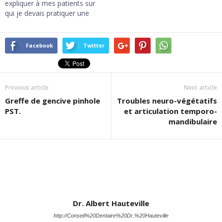
expliquer à mes patients sur
qui je devais pratiquer une
intervention chirurgicale,
puisque c'était ma
spécialité, pourquoi je leur
Facebook
Twitter
faisais faire un certain
nombre d'examens et
prendre des médicaments
avant et après l'intervention.
Previous article
Next article
Je pense utile de donner…
Greffe de gencive pinhole
Troubles neuro-végétatifs
PST.
et articulation temporo-
mandibulaire
Dr. Albert Hauteville
http://Conseil%20Dentaire%20Dr.%20Hauteville