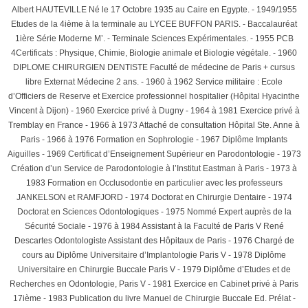
Albert HAUTEVILLE Né le 17 Octobre 1935 au Caire en Egypte. - 1949/1955
Etudes de la 4ième à la terminale au LYCEE BUFFON PARIS. - Baccalauréat
1ière Série Moderne M’. - Terminale Sciences Expérimentales. - 1955 PCB
4Certificats : Physique, Chimie, Biologie animale et Biologie végétale. - 1960
DIPLOME CHIRURGIEN DENTISTE Faculté de médecine de Paris + cursus
libre Externat Médecine 2 ans. - 1960 à 1962 Service militaire : Ecole
d’Officiers de Reserve et Exercice professionnel hospitalier (Hôpital Hyacinthe
Vincent à Dijon) - 1960 Exercice privé à Dugny - 1964 à 1981 Exercice privé à
Tremblay en France - 1966 à 1973 Attaché de consultation Hôpital Ste. Anne à
Paris - 1966 à 1976 Formation en Sophrologie - 1967 Diplôme Implants
Aiguilles - 1969 Certificat d’Enseignement Supérieur en Parodontologie - 1973
Création d’un Service de Parodontologie à l’Institut Eastman à Paris - 1973 à
1983 Formation en Occlusodontie en particulier avec les professeurs
JANKELSON et RAMFJORD - 1974 Doctorat en Chirurgie Dentaire - 1974
Doctorat en Sciences Odontologiques - 1975 Nommé Expert auprès de la
Sécurité Sociale - 1976 à 1984 Assistant à la Faculté de Paris V René
Descartes Odontologiste Assistant des Hôpitaux de Paris - 1976 Chargé de
cours au Diplôme Universitaire d’Implantologie Paris V - 1978 Diplôme
Universitaire en Chirurgie Buccale Paris V - 1979 Diplôme d’Etudes et de
Recherches en Odontologie, Paris V - 1981 Exercice en Cabinet privé à Paris
17ième - 1983 Publication du livre Manuel de Chirurgie Buccale Ed. Prélat -