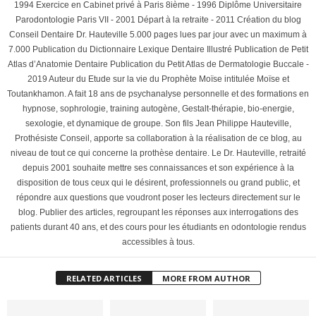
1994 Exercice en Cabinet privé à Paris 8ième - 1996 Diplôme Universitaire
Parodontologie Paris VII - 2001 Départ à la retraite - 2011 Création du blog
Conseil Dentaire Dr. Hauteville 5.000 pages lues par jour avec un maximum à
7.000 Publication du Dictionnaire Lexique Dentaire Illustré Publication de Petit
Atlas d’Anatomie Dentaire Publication du Petit Atlas de Dermatologie Buccale -
2019 Auteur du Etude sur la vie du Prophète Moïse intitulée Moïse et
Toutankhamon. A fait 18 ans de psychanalyse personnelle et des formations en
hypnose, sophrologie, training autogène, Gestalt-thérapie, bio-energie,
sexologie, et dynamique de groupe. Son fils Jean Philippe Hauteville,
Prothésiste Conseil, apporte sa collaboration à la réalisation de ce blog, au
niveau de tout ce qui concerne la prothèse dentaire. Le Dr. Hauteville, retraité
depuis 2001 souhaite mettre ses connaissances et son expérience à la
disposition de tous ceux qui le désirent, professionnels ou grand public, et
répondre aux questions que voudront poser les lecteurs directement sur le
blog. Publier des articles, regroupant les réponses aux interrogations des
patients durant 40 ans, et des cours pour les étudiants en odontologie rendus
accessibles à tous.
RELATED ARTICLES
MORE FROM AUTHOR