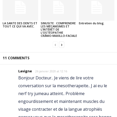
LA SANTE DES DENTS ET
SINUSITE : COMPRENDRE
Entretien du blog.
TOUT CE QUI VA AVEC.
LES MÉCANISMES ET
L’INTÉRÊT DE
L’OSTÉOPATHIE
CRÂNIO‑MAXILLO‑FACIALE
11 COMMENTS
Lavigne
26 janvier 2020 at 12:16
Bonjour Docteur.. Je viens de lire votre
conversation sur la mesotherapeite.. J ai eu le
nerf try jumeau atteint.. Problème
engourdissement et maintenant muscles du
visage contracter et de la langue atrophiés
pensez vous que la mesotherapeite sera bonne..