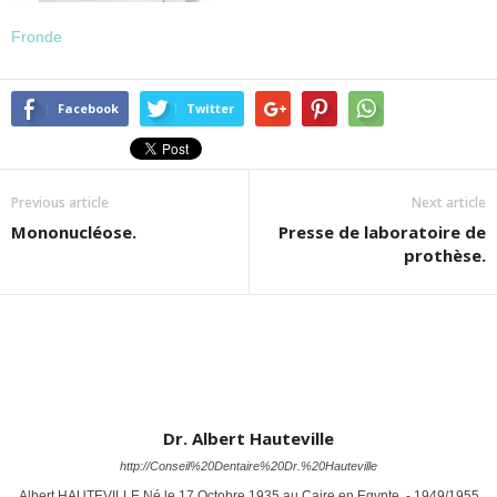
Fronde
Facebook
Twitter
Previous article
Next article
Mononucléose.
Presse de laboratoire de
prothèse.
Dr. Albert Hauteville
http://Conseil%20Dentaire%20Dr.%20Hauteville
Albert HAUTEVILLE Né le 17 Octobre 1935 au Caire en Egypte. - 1949/1955