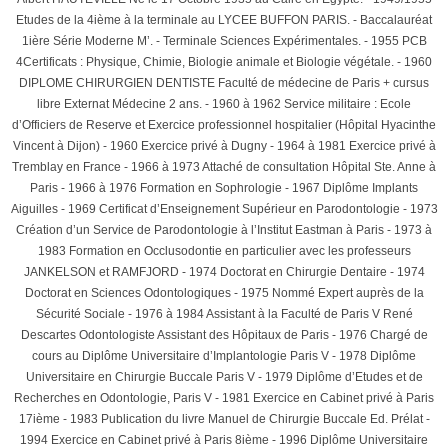
Etudes de la 4ième à la terminale au LYCEE BUFFON PARIS. - Baccalauréat
1ière Série Moderne M’. - Terminale Sciences Expérimentales. - 1955 PCB
4Certificats : Physique, Chimie, Biologie animale et Biologie végétale. - 1960
DIPLOME CHIRURGIEN DENTISTE Faculté de médecine de Paris + cursus
libre Externat Médecine 2 ans. - 1960 à 1962 Service militaire : Ecole
d’Officiers de Reserve et Exercice professionnel hospitalier (Hôpital Hyacinthe
Vincent à Dijon) - 1960 Exercice privé à Dugny - 1964 à 1981 Exercice privé à
Tremblay en France - 1966 à 1973 Attaché de consultation Hôpital Ste. Anne à
Paris - 1966 à 1976 Formation en Sophrologie - 1967 Diplôme Implants
Aiguilles - 1969 Certificat d’Enseignement Supérieur en Parodontologie - 1973
Création d’un Service de Parodontologie à l’Institut Eastman à Paris - 1973 à
1983 Formation en Occlusodontie en particulier avec les professeurs
JANKELSON et RAMFJORD - 1974 Doctorat en Chirurgie Dentaire - 1974
Doctorat en Sciences Odontologiques - 1975 Nommé Expert auprès de la
Sécurité Sociale - 1976 à 1984 Assistant à la Faculté de Paris V René
Descartes Odontologiste Assistant des Hôpitaux de Paris - 1976 Chargé de
cours au Diplôme Universitaire d’Implantologie Paris V - 1978 Diplôme
Universitaire en Chirurgie Buccale Paris V - 1979 Diplôme d’Etudes et de
Recherches en Odontologie, Paris V - 1981 Exercice en Cabinet privé à Paris
17ième - 1983 Publication du livre Manuel de Chirurgie Buccale Ed. Prélat -
1994 Exercice en Cabinet privé à Paris 8ième - 1996 Diplôme Universitaire