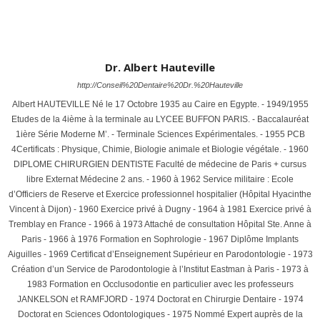
Dr. Albert Hauteville
http://Conseil%20Dentaire%20Dr.%20Hauteville
Albert HAUTEVILLE Né le 17 Octobre 1935 au Caire en Egypte. - 1949/1955
Etudes de la 4ième à la terminale au LYCEE BUFFON PARIS. - Baccalauréat
1ière Série Moderne M’. - Terminale Sciences Expérimentales. - 1955 PCB
4Certificats : Physique, Chimie, Biologie animale et Biologie végétale. - 1960
DIPLOME CHIRURGIEN DENTISTE Faculté de médecine de Paris + cursus
libre Externat Médecine 2 ans. - 1960 à 1962 Service militaire : Ecole
d’Officiers de Reserve et Exercice professionnel hospitalier (Hôpital Hyacinthe
Vincent à Dijon) - 1960 Exercice privé à Dugny - 1964 à 1981 Exercice privé à
Tremblay en France - 1966 à 1973 Attaché de consultation Hôpital Ste. Anne à
Paris - 1966 à 1976 Formation en Sophrologie - 1967 Diplôme Implants
Aiguilles - 1969 Certificat d’Enseignement Supérieur en Parodontologie - 1973
Création d’un Service de Parodontologie à l’Institut Eastman à Paris - 1973 à
1983 Formation en Occlusodontie en particulier avec les professeurs
JANKELSON et RAMFJORD - 1974 Doctorat en Chirurgie Dentaire - 1974
Doctorat en Sciences Odontologiques - 1975 Nommé Expert auprès de la