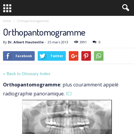
Home
Orthopantomogramme
Orthopantomogramme
By
Dr. Albert Hauteville
-
25 mars 2013
3991
0
Facebook
Twitter
« Back to Glossary Index
Orthopantomogramme
: plus couramment appelé
radiographie panoramique.
ICI