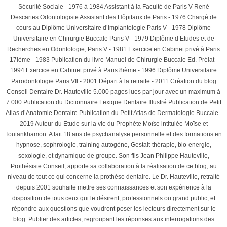
Sécurité Sociale - 1976 à 1984 Assistant à la Faculté de Paris V René
Descartes Odontologiste Assistant des Hôpitaux de Paris - 1976 Chargé de
cours au Diplôme Universitaire d’Implantologie Paris V - 1978 Diplôme
Universitaire en Chirurgie Buccale Paris V - 1979 Diplôme d’Etudes et de
Recherches en Odontologie, Paris V - 1981 Exercice en Cabinet privé à Paris
17ième - 1983 Publication du livre Manuel de Chirurgie Buccale Ed. Prélat -
1994 Exercice en Cabinet privé à Paris 8ième - 1996 Diplôme Universitaire
Parodontologie Paris VII - 2001 Départ à la retraite - 2011 Création du blog
Conseil Dentaire Dr. Hauteville 5.000 pages lues par jour avec un maximum à
7.000 Publication du Dictionnaire Lexique Dentaire Illustré Publication de Petit
Atlas d’Anatomie Dentaire Publication du Petit Atlas de Dermatologie Buccale -
2019 Auteur du Etude sur la vie du Prophète Moïse intitulée Moïse et
Toutankhamon. A fait 18 ans de psychanalyse personnelle et des formations en
hypnose, sophrologie, training autogène, Gestalt-thérapie, bio-energie,
sexologie, et dynamique de groupe. Son fils Jean Philippe Hauteville,
Prothésiste Conseil, apporte sa collaboration à la réalisation de ce blog, au
niveau de tout ce qui concerne la prothèse dentaire. Le Dr. Hauteville, retraité
depuis 2001 souhaite mettre ses connaissances et son expérience à la
disposition de tous ceux qui le désirent, professionnels ou grand public, et
répondre aux questions que voudront poser les lecteurs directement sur le
blog. Publier des articles, regroupant les réponses aux interrogations des