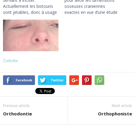
servant à inciser.
pour avoir les dimensions
Actuellement les bistouris
osseuses craniennes
sont jetables, donc à usage
exactes en vue d’une étude
unique. Les lames les plus
céphalométrique pour
couramment utilisées en
diagnostic orthodontique.
chirurgie dentaire sont les
ICI
n° 11, 12, et 15. ICI
Cellulite
Facebook
Twitter
Previous article
Next article
Orthodontie
Orthophoniste