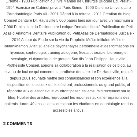
17ième - 1983 Publication du livre Manuel de Chirurgie Buccale Ed. Prélat -
1994 Exercice en Cabinet privé à Paris 8ième - 1996 Diplôme Universitaire
Parodontologie Paris VII - 2001 Départ à la retraite - 2011 Création du blog
Conseil Dentaire Dr. Hauteville 5.000 pages lues par jour avec un maximum à
7.000 Publication du Dictionnaire Lexique Dentaire Illustré Publication de Petit
Atlas d’Anatomie Dentaire Publication du Petit Atlas de Dermatologie Buccale -
2019 Auteur du Etude sur la vie du Prophète Moïse intitulée Moïse et
Toutankhamon. A fait 18 ans de psychanalyse personnelle et des formations en
hypnose, sophrologie, training autogène, Gestalt-thérapie, bio-energie,
sexologie, et dynamique de groupe. Son fils Jean Philippe Hauteville,
Prothésiste Conseil, apporte sa collaboration à la réalisation de ce blog, au
niveau de tout ce qui concerne la prothèse dentaire. Le Dr. Hauteville, retraité
depuis 2001 souhaite mettre ses connaissances et son expérience à la
disposition de tous ceux qui le désirent, professionnels ou grand public, et
répondre aux questions que voudront poser les lecteurs directement sur le
blog. Publier des articles, regroupant les réponses aux interrogations des
patients durant 40 ans, et des cours pour les étudiants en odontologie rendus
accessibles à tous.
2 COMMENTS