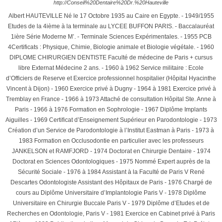
http://Conseil%20Dentaire%20Dr.%20Hauteville
Albert HAUTEVILLE Né le 17 Octobre 1935 au Caire en Egypte. - 1949/1955
Etudes de la 4ième à la terminale au LYCEE BUFFON PARIS. - Baccalauréat
1ière Série Moderne M’. - Terminale Sciences Expérimentales. - 1955 PCB
4Certificats : Physique, Chimie, Biologie animale et Biologie végétale. - 1960
DIPLOME CHIRURGIEN DENTISTE Faculté de médecine de Paris + cursus
libre Externat Médecine 2 ans. - 1960 à 1962 Service militaire : Ecole
d’Officiers de Reserve et Exercice professionnel hospitalier (Hôpital Hyacinthe
Vincent à Dijon) - 1960 Exercice privé à Dugny - 1964 à 1981 Exercice privé à
Tremblay en France - 1966 à 1973 Attaché de consultation Hôpital Ste. Anne à
Paris - 1966 à 1976 Formation en Sophrologie - 1967 Diplôme Implants
Aiguilles - 1969 Certificat d’Enseignement Supérieur en Parodontologie - 1973
Création d’un Service de Parodontologie à l’Institut Eastman à Paris - 1973 à
1983 Formation en Occlusodontie en particulier avec les professeurs
JANKELSON et RAMFJORD - 1974 Doctorat en Chirurgie Dentaire - 1974
Doctorat en Sciences Odontologiques - 1975 Nommé Expert auprès de la
Sécurité Sociale - 1976 à 1984 Assistant à la Faculté de Paris V René
Descartes Odontologiste Assistant des Hôpitaux de Paris - 1976 Chargé de
cours au Diplôme Universitaire d’Implantologie Paris V - 1978 Diplôme
Universitaire en Chirurgie Buccale Paris V - 1979 Diplôme d’Etudes et de
Recherches en Odontologie, Paris V - 1981 Exercice en Cabinet privé à Paris