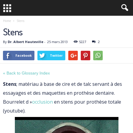
Home
Stens
Stens
By
Dr. Albert Hauteville
-
25 mars 2013
5227
2
Facebook
Twitter
« Back to Glossary Index
Stens
; matériau à base de cire et de talc servant à des
essayages et des maquettes en prothèse dentaire.
Bourrelet d »
occlusion
en stens pour prothèse totale
(youtube).