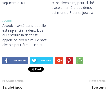
septicémie. ICI
retro-alvéolaire, petit cliché
placé en arrière des dents
qui montre 3 dents jusqu’à
l'apex des dents. bite-wing:
Alvéole.
cliché dents serrées qui ne
Alvéole: cavité dans laquelle
montre que les couronnes
est implantée la dent. L'os
dentaires de 5 dents du
qui entoure la dent est
haut et 5 du bas. mordu:
appelé os alvéolaire. Le mot
cliché d’environ 6×8 cm
alvéole peut être utilisé au
positionné entre les dent…
masculin ou au féminin,
mais l'Académie Française
recommande le masculin.
Facebook
Twitter
ICI
Previous article
Next article
Scialytique
Septum