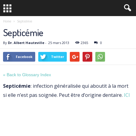
Home
Septicémie
Septicémie
By
Dr. Albert Hauteville
-
25 mars 2013
2365
0
Facebook
Twitter
« Back to Glossary Index
Septicémie
: infection généralisée qui aboutit à la mort
si elle n’est pas soignée. Peut être d’origine dentaire.
ICI