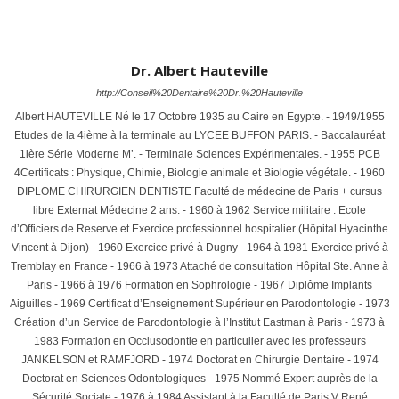
Dr. Albert Hauteville
http://Conseil%20Dentaire%20Dr.%20Hauteville
Albert HAUTEVILLE Né le 17 Octobre 1935 au Caire en Egypte. - 1949/1955
Etudes de la 4ième à la terminale au LYCEE BUFFON PARIS. - Baccalauréat
1ière Série Moderne M’. - Terminale Sciences Expérimentales. - 1955 PCB
4Certificats : Physique, Chimie, Biologie animale et Biologie végétale. - 1960
DIPLOME CHIRURGIEN DENTISTE Faculté de médecine de Paris + cursus
libre Externat Médecine 2 ans. - 1960 à 1962 Service militaire : Ecole
d’Officiers de Reserve et Exercice professionnel hospitalier (Hôpital Hyacinthe
Vincent à Dijon) - 1960 Exercice privé à Dugny - 1964 à 1981 Exercice privé à
Tremblay en France - 1966 à 1973 Attaché de consultation Hôpital Ste. Anne à
Paris - 1966 à 1976 Formation en Sophrologie - 1967 Diplôme Implants
Aiguilles - 1969 Certificat d’Enseignement Supérieur en Parodontologie - 1973
Création d’un Service de Parodontologie à l’Institut Eastman à Paris - 1973 à
1983 Formation en Occlusodontie en particulier avec les professeurs
JANKELSON et RAMFJORD - 1974 Doctorat en Chirurgie Dentaire - 1974
Doctorat en Sciences Odontologiques - 1975 Nommé Expert auprès de la
Sécurité Sociale - 1976 à 1984 Assistant à la Faculté de Paris V René