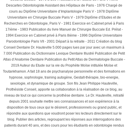
Descartes Odontologiste Assistant des Hôpitaux de Paris - 1976 Chargé de
cours au Diplôme Universitaire d’Implantologie Paris V - 1978 Diplôme
Universitaire en Chirurgie Buccale Paris V - 1979 Diplôme d’Etudes et de
Recherches en Odontologie, Paris V - 1981 Exercice en Cabinet privé à Paris
17ième - 1983 Publication du livre Manuel de Chirurgie Buccale Ed. Prélat -
1994 Exercice en Cabinet privé à Paris 8ième - 1996 Diplôme Universitaire
Parodontologie Paris VII - 2001 Départ à la retraite - 2011 Création du blog
Conseil Dentaire Dr. Hauteville 5.000 pages lues par jour avec un maximum à
7.000 Publication du Dictionnaire Lexique Dentaire Illustré Publication de Petit
Atlas d’Anatomie Dentaire Publication du Petit Atlas de Dermatologie Buccale -
2019 Auteur du Etude sur la vie du Prophète Moïse intitulée Moïse et
Toutankhamon. A fait 18 ans de psychanalyse personnelle et des formations en
hypnose, sophrologie, training autogène, Gestalt-thérapie, bio-energie,
sexologie, et dynamique de groupe. Son fils Jean Philippe Hauteville,
Prothésiste Conseil, apporte sa collaboration à la réalisation de ce blog, au
niveau de tout ce qui concerne la prothèse dentaire. Le Dr. Hauteville, retraité
depuis 2001 souhaite mettre ses connaissances et son expérience à la
disposition de tous ceux qui le désirent, professionnels ou grand public, et
répondre aux questions que voudront poser les lecteurs directement sur le
blog. Publier des articles, regroupant les réponses aux interrogations des
patients durant 40 ans, et des cours pour les étudiants en odontologie rendus