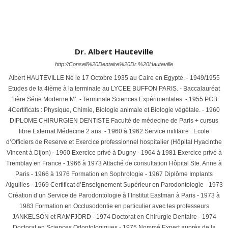
Dr. Albert Hauteville
http://Conseil%20Dentaire%20Dr.%20Hauteville
Albert HAUTEVILLE Né le 17 Octobre 1935 au Caire en Egypte. - 1949/1955
Etudes de la 4ième à la terminale au LYCEE BUFFON PARIS. - Baccalauréat
1ière Série Moderne M’. - Terminale Sciences Expérimentales. - 1955 PCB
4Certificats : Physique, Chimie, Biologie animale et Biologie végétale. - 1960
DIPLOME CHIRURGIEN DENTISTE Faculté de médecine de Paris + cursus
libre Externat Médecine 2 ans. - 1960 à 1962 Service militaire : Ecole
d’Officiers de Reserve et Exercice professionnel hospitalier (Hôpital Hyacinthe
Vincent à Dijon) - 1960 Exercice privé à Dugny - 1964 à 1981 Exercice privé à
Tremblay en France - 1966 à 1973 Attaché de consultation Hôpital Ste. Anne à
Paris - 1966 à 1976 Formation en Sophrologie - 1967 Diplôme Implants
Aiguilles - 1969 Certificat d’Enseignement Supérieur en Parodontologie - 1973
Création d’un Service de Parodontologie à l’Institut Eastman à Paris - 1973 à
1983 Formation en Occlusodontie en particulier avec les professeurs
JANKELSON et RAMFJORD - 1974 Doctorat en Chirurgie Dentaire - 1974
Doctorat en Sciences Odontologiques - 1975 Nommé Expert auprès de la