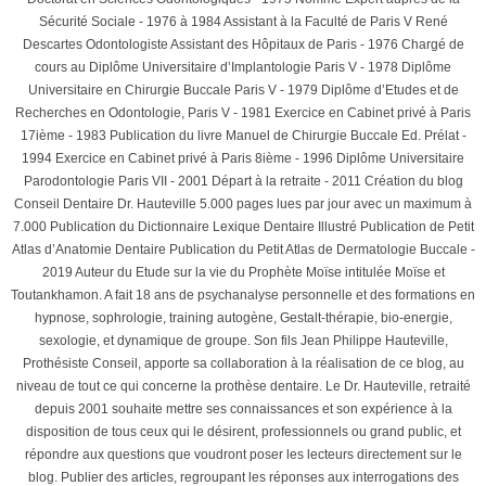
Sécurité Sociale - 1976 à 1984 Assistant à la Faculté de Paris V René
Descartes Odontologiste Assistant des Hôpitaux de Paris - 1976 Chargé de
cours au Diplôme Universitaire d’Implantologie Paris V - 1978 Diplôme
Universitaire en Chirurgie Buccale Paris V - 1979 Diplôme d’Etudes et de
Recherches en Odontologie, Paris V - 1981 Exercice en Cabinet privé à Paris
17ième - 1983 Publication du livre Manuel de Chirurgie Buccale Ed. Prélat -
1994 Exercice en Cabinet privé à Paris 8ième - 1996 Diplôme Universitaire
Parodontologie Paris VII - 2001 Départ à la retraite - 2011 Création du blog
Conseil Dentaire Dr. Hauteville 5.000 pages lues par jour avec un maximum à
7.000 Publication du Dictionnaire Lexique Dentaire Illustré Publication de Petit
Atlas d’Anatomie Dentaire Publication du Petit Atlas de Dermatologie Buccale -
2019 Auteur du Etude sur la vie du Prophète Moïse intitulée Moïse et
Toutankhamon. A fait 18 ans de psychanalyse personnelle et des formations en
hypnose, sophrologie, training autogène, Gestalt-thérapie, bio-energie,
sexologie, et dynamique de groupe. Son fils Jean Philippe Hauteville,
Prothésiste Conseil, apporte sa collaboration à la réalisation de ce blog, au
niveau de tout ce qui concerne la prothèse dentaire. Le Dr. Hauteville, retraité
depuis 2001 souhaite mettre ses connaissances et son expérience à la
disposition de tous ceux qui le désirent, professionnels ou grand public, et
répondre aux questions que voudront poser les lecteurs directement sur le
blog. Publier des articles, regroupant les réponses aux interrogations des