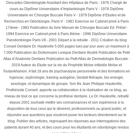
Descartes Odontologiste Assistant des Hôpitaux de Paris - 1976 Chargé de
cours au Diplôme Universitaire d’Implantologie Paris V - 1978 Diplôme
Universitaire en Chirurgie Buccale Paris V - 1979 Diplôme d’Etudes et de
Recherches en Odontologie, Paris V - 1981 Exercice en Cabinet privé à Paris
17ième - 1983 Publication du livre Manuel de Chirurgie Buccale Ed. Prélat -
1994 Exercice en Cabinet privé à Paris 8ième - 1996 Diplôme Universitaire
Parodontologie Paris VII - 2001 Départ à la retraite - 2011 Création du blog
Conseil Dentaire Dr. Hauteville 5.000 pages lues par jour avec un maximum à
7.000 Publication du Dictionnaire Lexique Dentaire Illustré Publication de Petit
Atlas d’Anatomie Dentaire Publication du Petit Atlas de Dermatologie Buccale -
2019 Auteur du Etude sur la vie du Prophète Moïse intitulée Moïse et
Toutankhamon. A fait 18 ans de psychanalyse personnelle et des formations en
hypnose, sophrologie, training autogène, Gestalt-thérapie, bio-energie,
sexologie, et dynamique de groupe. Son fils Jean Philippe Hauteville,
Prothésiste Conseil, apporte sa collaboration à la réalisation de ce blog, au
niveau de tout ce qui concerne la prothèse dentaire. Le Dr. Hauteville, retraité
depuis 2001 souhaite mettre ses connaissances et son expérience à la
disposition de tous ceux qui le désirent, professionnels ou grand public, et
répondre aux questions que voudront poser les lecteurs directement sur le
blog. Publier des articles, regroupant les réponses aux interrogations des
patients durant 40 ans, et des cours pour les étudiants en odontologie rendus