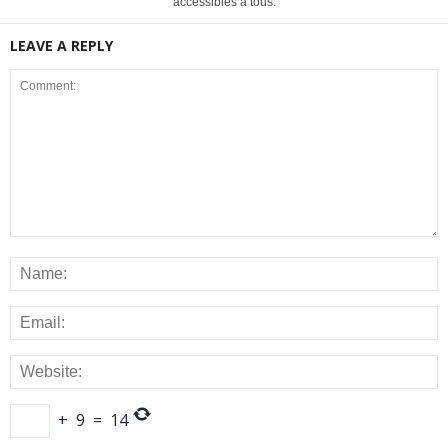
accessibles à tous.
LEAVE A REPLY
+
9
=
14