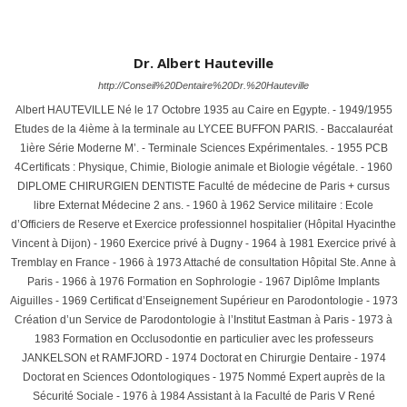
Dr. Albert Hauteville
http://Conseil%20Dentaire%20Dr.%20Hauteville
Albert HAUTEVILLE Né le 17 Octobre 1935 au Caire en Egypte. - 1949/1955
Etudes de la 4ième à la terminale au LYCEE BUFFON PARIS. - Baccalauréat
1ière Série Moderne M’. - Terminale Sciences Expérimentales. - 1955 PCB
4Certificats : Physique, Chimie, Biologie animale et Biologie végétale. - 1960
DIPLOME CHIRURGIEN DENTISTE Faculté de médecine de Paris + cursus
libre Externat Médecine 2 ans. - 1960 à 1962 Service militaire : Ecole
d’Officiers de Reserve et Exercice professionnel hospitalier (Hôpital Hyacinthe
Vincent à Dijon) - 1960 Exercice privé à Dugny - 1964 à 1981 Exercice privé à
Tremblay en France - 1966 à 1973 Attaché de consultation Hôpital Ste. Anne à
Paris - 1966 à 1976 Formation en Sophrologie - 1967 Diplôme Implants
Aiguilles - 1969 Certificat d’Enseignement Supérieur en Parodontologie - 1973
Création d’un Service de Parodontologie à l’Institut Eastman à Paris - 1973 à
1983 Formation en Occlusodontie en particulier avec les professeurs
JANKELSON et RAMFJORD - 1974 Doctorat en Chirurgie Dentaire - 1974
Doctorat en Sciences Odontologiques - 1975 Nommé Expert auprès de la
Sécurité Sociale - 1976 à 1984 Assistant à la Faculté de Paris V René