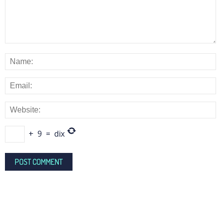
+
9
=
dix