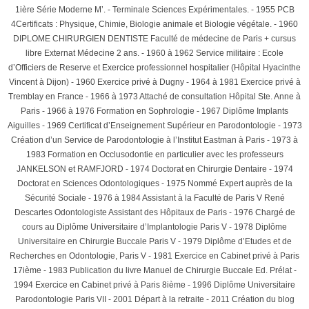
1ière Série Moderne M’. - Terminale Sciences Expérimentales. - 1955 PCB
4Certificats : Physique, Chimie, Biologie animale et Biologie végétale. - 1960
DIPLOME CHIRURGIEN DENTISTE Faculté de médecine de Paris + cursus
libre Externat Médecine 2 ans. - 1960 à 1962 Service militaire : Ecole
d’Officiers de Reserve et Exercice professionnel hospitalier (Hôpital Hyacinthe
Vincent à Dijon) - 1960 Exercice privé à Dugny - 1964 à 1981 Exercice privé à
Tremblay en France - 1966 à 1973 Attaché de consultation Hôpital Ste. Anne à
Paris - 1966 à 1976 Formation en Sophrologie - 1967 Diplôme Implants
Aiguilles - 1969 Certificat d’Enseignement Supérieur en Parodontologie - 1973
Création d’un Service de Parodontologie à l’Institut Eastman à Paris - 1973 à
1983 Formation en Occlusodontie en particulier avec les professeurs
JANKELSON et RAMFJORD - 1974 Doctorat en Chirurgie Dentaire - 1974
Doctorat en Sciences Odontologiques - 1975 Nommé Expert auprès de la
Sécurité Sociale - 1976 à 1984 Assistant à la Faculté de Paris V René
Descartes Odontologiste Assistant des Hôpitaux de Paris - 1976 Chargé de
cours au Diplôme Universitaire d’Implantologie Paris V - 1978 Diplôme
Universitaire en Chirurgie Buccale Paris V - 1979 Diplôme d’Etudes et de
Recherches en Odontologie, Paris V - 1981 Exercice en Cabinet privé à Paris
17ième - 1983 Publication du livre Manuel de Chirurgie Buccale Ed. Prélat -
1994 Exercice en Cabinet privé à Paris 8ième - 1996 Diplôme Universitaire
Parodontologie Paris VII - 2001 Départ à la retraite - 2011 Création du blog