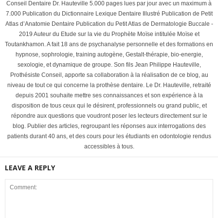
Conseil Dentaire Dr. Hauteville 5.000 pages lues par jour avec un maximum à
7.000 Publication du Dictionnaire Lexique Dentaire Illustré Publication de Petit
Atlas d’Anatomie Dentaire Publication du Petit Atlas de Dermatologie Buccale -
2019 Auteur du Etude sur la vie du Prophète Moïse intitulée Moïse et
Toutankhamon. A fait 18 ans de psychanalyse personnelle et des formations en
hypnose, sophrologie, training autogène, Gestalt-thérapie, bio-energie,
sexologie, et dynamique de groupe. Son fils Jean Philippe Hauteville,
Prothésiste Conseil, apporte sa collaboration à la réalisation de ce blog, au
niveau de tout ce qui concerne la prothèse dentaire. Le Dr. Hauteville, retraité
depuis 2001 souhaite mettre ses connaissances et son expérience à la
disposition de tous ceux qui le désirent, professionnels ou grand public, et
répondre aux questions que voudront poser les lecteurs directement sur le
blog. Publier des articles, regroupant les réponses aux interrogations des
patients durant 40 ans, et des cours pour les étudiants en odontologie rendus
accessibles à tous.
LEAVE A REPLY