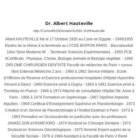
Dr. Albert Hauteville
http://Conseil%20Dentaire%20Dr.%20Hauteville
Albert HAUTEVILLE Né le 17 Octobre 1935 au Caire en Egypte. - 1949/1955
Etudes de la 4ième à la terminale au LYCEE BUFFON PARIS. - Baccalauréat
1ière Série Moderne M’. - Terminale Sciences Expérimentales. - 1955 PCB
4Certificats : Physique, Chimie, Biologie animale et Biologie végétale. - 1960
DIPLOME CHIRURGIEN DENTISTE Faculté de médecine de Paris + cursus
libre Externat Médecine 2 ans. - 1960 à 1962 Service militaire : Ecole
d’Officiers de Reserve et Exercice professionnel hospitalier (Hôpital Hyacinthe
Vincent à Dijon) - 1960 Exercice privé à Dugny - 1964 à 1981 Exercice privé à
Tremblay en France - 1966 à 1973 Attaché de consultation Hôpital Ste. Anne à
Paris - 1966 à 1976 Formation en Sophrologie - 1967 Diplôme Implants
Aiguilles - 1969 Certificat d’Enseignement Supérieur en Parodontologie - 1973
Création d’un Service de Parodontologie à l’Institut Eastman à Paris - 1973 à
1983 Formation en Occlusodontie en particulier avec les professeurs
JANKELSON et RAMFJORD - 1974 Doctorat en Chirurgie Dentaire - 1974
Doctorat en Sciences Odontologiques - 1975 Nommé Expert auprès de la
Sécurité Sociale - 1976 à 1984 Assistant à la Faculté de Paris V René