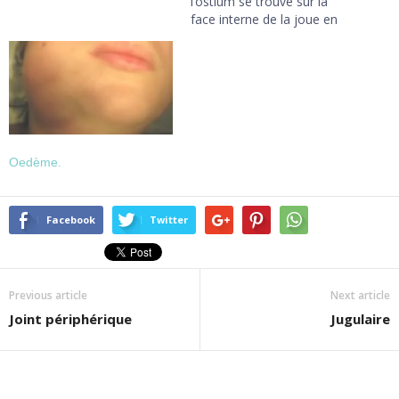
l’ostium se trouve sur la
face interne de la joue en
regard de la première
molaire supérieure. ICI
Oedème.
Facebook
Twitter
Previous article
Next article
Joint périphérique
Jugulaire