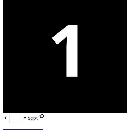
+
=
sept