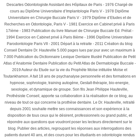
Descartes Odontologiste Assistant des Hôpitaux de Paris - 1976 Chargé de
cours au Diplôme Universitaire d’Implantologie Paris V - 1978 Diplôme
Universitaire en Chirurgie Buccale Paris V - 1979 Diplôme d’Etudes et de
Recherches en Odontologie, Paris V - 1981 Exercice en Cabinet privé à Paris
17ième - 1983 Publication du livre Manuel de Chirurgie Buccale Ed. Prélat -
1994 Exercice en Cabinet privé à Paris 8ième - 1996 Diplôme Universitaire
Parodontologie Paris VII - 2001 Départ à la retraite - 2011 Création du blog
Conseil Dentaire Dr. Hauteville 5.000 pages lues par jour avec un maximum à
7.000 Publication du Dictionnaire Lexique Dentaire Illustré Publication de Petit
Atlas d’Anatomie Dentaire Publication du Petit Atlas de Dermatologie Buccale -
2019 Auteur du Etude sur la vie du Prophète Moïse intitulée Moïse et
Toutankhamon. A fait 18 ans de psychanalyse personnelle et des formations en
hypnose, sophrologie, training autogène, Gestalt-thérapie, bio-energie,
sexologie, et dynamique de groupe. Son fils Jean Philippe Hauteville,
Prothésiste Conseil, apporte sa collaboration à la réalisation de ce blog, au
niveau de tout ce qui concerne la prothèse dentaire. Le Dr. Hauteville, retraité
depuis 2001 souhaite mettre ses connaissances et son expérience à la
disposition de tous ceux qui le désirent, professionnels ou grand public, et
répondre aux questions que voudront poser les lecteurs directement sur le
blog. Publier des articles, regroupant les réponses aux interrogations des
patients durant 40 ans, et des cours pour les étudiants en odontologie rendus