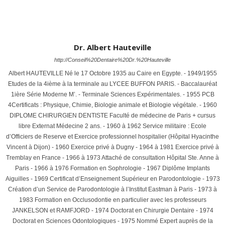
Dr. Albert Hauteville
http://Conseil%20Dentaire%20Dr.%20Hauteville
Albert HAUTEVILLE Né le 17 Octobre 1935 au Caire en Egypte. - 1949/1955
Etudes de la 4ième à la terminale au LYCEE BUFFON PARIS. - Baccalauréat
1ière Série Moderne M’. - Terminale Sciences Expérimentales. - 1955 PCB
4Certificats : Physique, Chimie, Biologie animale et Biologie végétale. - 1960
DIPLOME CHIRURGIEN DENTISTE Faculté de médecine de Paris + cursus
libre Externat Médecine 2 ans. - 1960 à 1962 Service militaire : Ecole
d’Officiers de Reserve et Exercice professionnel hospitalier (Hôpital Hyacinthe
Vincent à Dijon) - 1960 Exercice privé à Dugny - 1964 à 1981 Exercice privé à
Tremblay en France - 1966 à 1973 Attaché de consultation Hôpital Ste. Anne à
Paris - 1966 à 1976 Formation en Sophrologie - 1967 Diplôme Implants
Aiguilles - 1969 Certificat d’Enseignement Supérieur en Parodontologie - 1973
Création d’un Service de Parodontologie à l’Institut Eastman à Paris - 1973 à
1983 Formation en Occlusodontie en particulier avec les professeurs
JANKELSON et RAMFJORD - 1974 Doctorat en Chirurgie Dentaire - 1974
Doctorat en Sciences Odontologiques - 1975 Nommé Expert auprès de la