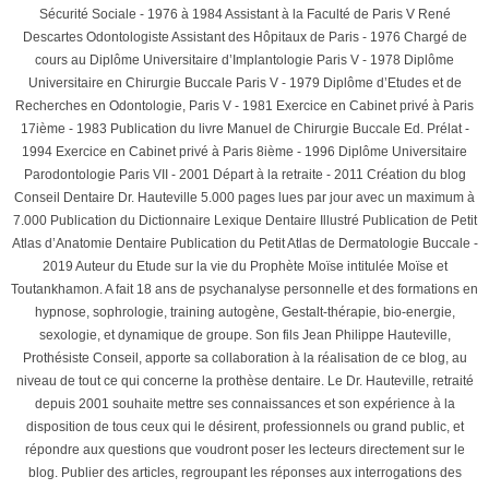
Sécurité Sociale - 1976 à 1984 Assistant à la Faculté de Paris V René
Descartes Odontologiste Assistant des Hôpitaux de Paris - 1976 Chargé de
cours au Diplôme Universitaire d’Implantologie Paris V - 1978 Diplôme
Universitaire en Chirurgie Buccale Paris V - 1979 Diplôme d’Etudes et de
Recherches en Odontologie, Paris V - 1981 Exercice en Cabinet privé à Paris
17ième - 1983 Publication du livre Manuel de Chirurgie Buccale Ed. Prélat -
1994 Exercice en Cabinet privé à Paris 8ième - 1996 Diplôme Universitaire
Parodontologie Paris VII - 2001 Départ à la retraite - 2011 Création du blog
Conseil Dentaire Dr. Hauteville 5.000 pages lues par jour avec un maximum à
7.000 Publication du Dictionnaire Lexique Dentaire Illustré Publication de Petit
Atlas d’Anatomie Dentaire Publication du Petit Atlas de Dermatologie Buccale -
2019 Auteur du Etude sur la vie du Prophète Moïse intitulée Moïse et
Toutankhamon. A fait 18 ans de psychanalyse personnelle et des formations en
hypnose, sophrologie, training autogène, Gestalt-thérapie, bio-energie,
sexologie, et dynamique de groupe. Son fils Jean Philippe Hauteville,
Prothésiste Conseil, apporte sa collaboration à la réalisation de ce blog, au
niveau de tout ce qui concerne la prothèse dentaire. Le Dr. Hauteville, retraité
depuis 2001 souhaite mettre ses connaissances et son expérience à la
disposition de tous ceux qui le désirent, professionnels ou grand public, et
répondre aux questions que voudront poser les lecteurs directement sur le
blog. Publier des articles, regroupant les réponses aux interrogations des