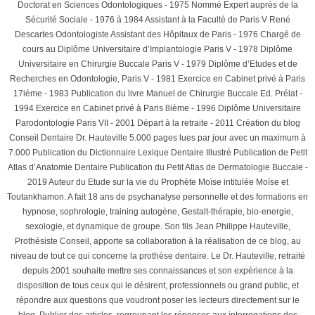
Doctorat en Sciences Odontologiques - 1975 Nommé Expert auprès de la
Sécurité Sociale - 1976 à 1984 Assistant à la Faculté de Paris V René
Descartes Odontologiste Assistant des Hôpitaux de Paris - 1976 Chargé de
cours au Diplôme Universitaire d’Implantologie Paris V - 1978 Diplôme
Universitaire en Chirurgie Buccale Paris V - 1979 Diplôme d’Etudes et de
Recherches en Odontologie, Paris V - 1981 Exercice en Cabinet privé à Paris
17ième - 1983 Publication du livre Manuel de Chirurgie Buccale Ed. Prélat -
1994 Exercice en Cabinet privé à Paris 8ième - 1996 Diplôme Universitaire
Parodontologie Paris VII - 2001 Départ à la retraite - 2011 Création du blog
Conseil Dentaire Dr. Hauteville 5.000 pages lues par jour avec un maximum à
7.000 Publication du Dictionnaire Lexique Dentaire Illustré Publication de Petit
Atlas d’Anatomie Dentaire Publication du Petit Atlas de Dermatologie Buccale -
2019 Auteur du Etude sur la vie du Prophète Moïse intitulée Moïse et
Toutankhamon. A fait 18 ans de psychanalyse personnelle et des formations en
hypnose, sophrologie, training autogène, Gestalt-thérapie, bio-energie,
sexologie, et dynamique de groupe. Son fils Jean Philippe Hauteville,
Prothésiste Conseil, apporte sa collaboration à la réalisation de ce blog, au
niveau de tout ce qui concerne la prothèse dentaire. Le Dr. Hauteville, retraité
depuis 2001 souhaite mettre ses connaissances et son expérience à la
disposition de tous ceux qui le désirent, professionnels ou grand public, et
répondre aux questions que voudront poser les lecteurs directement sur le