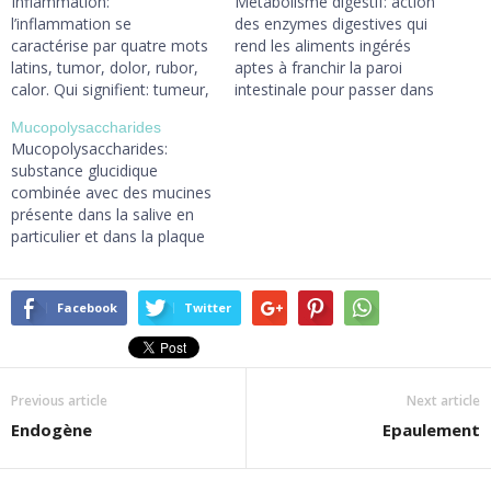
Inflammation:
Métabolisme digestif: action
l’inflammation se
des enzymes digestives qui
caractérise par quatre mots
rend les aliments ingérés
latins, tumor, dolor, rubor,
aptes à franchir la paroi
calor. Qui signifient: tumeur,
intestinale pour passer dans
douleur, rougeur, chaleur.
le sang, en réduisant la taille
Mucopolysaccharides
En réalité, l’inflammation est
des molécules pour
Mucopolysaccharides:
une réaction à une
favoriser leur passage.
substance glucidique
agression physique,
combinée avec des mucines
chimique ou bactérienne. La
présente dans la salive en
réaction se fait par un afflux
particulier et dans la plaque
des moyens de défense de
bactérienne dentaire.
l’organisme par voie
sanguine et lymphatique.
Cette…
Facebook
Twitter
Previous article
Next article
Endogène
Epaulement