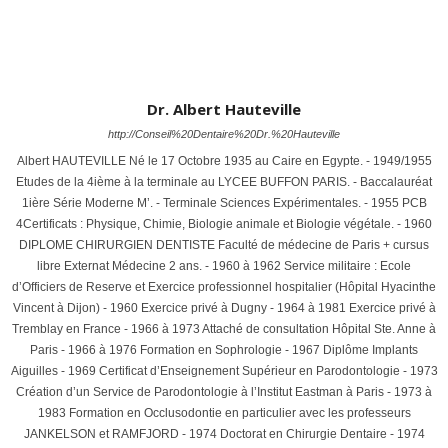
Dr. Albert Hauteville
http://Conseil%20Dentaire%20Dr.%20Hauteville
Albert HAUTEVILLE Né le 17 Octobre 1935 au Caire en Egypte. - 1949/1955
Etudes de la 4ième à la terminale au LYCEE BUFFON PARIS. - Baccalauréat
1ière Série Moderne M’. - Terminale Sciences Expérimentales. - 1955 PCB
4Certificats : Physique, Chimie, Biologie animale et Biologie végétale. - 1960
DIPLOME CHIRURGIEN DENTISTE Faculté de médecine de Paris + cursus
libre Externat Médecine 2 ans. - 1960 à 1962 Service militaire : Ecole
d’Officiers de Reserve et Exercice professionnel hospitalier (Hôpital Hyacinthe
Vincent à Dijon) - 1960 Exercice privé à Dugny - 1964 à 1981 Exercice privé à
Tremblay en France - 1966 à 1973 Attaché de consultation Hôpital Ste. Anne à
Paris - 1966 à 1976 Formation en Sophrologie - 1967 Diplôme Implants
Aiguilles - 1969 Certificat d’Enseignement Supérieur en Parodontologie - 1973
Création d’un Service de Parodontologie à l’Institut Eastman à Paris - 1973 à
1983 Formation en Occlusodontie en particulier avec les professeurs
JANKELSON et RAMFJORD - 1974 Doctorat en Chirurgie Dentaire - 1974