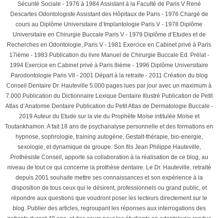
Sécurité Sociale - 1976 à 1984 Assistant à la Faculté de Paris V René
Descartes Odontologiste Assistant des Hôpitaux de Paris - 1976 Chargé de
cours au Diplôme Universitaire d’Implantologie Paris V - 1978 Diplôme
Universitaire en Chirurgie Buccale Paris V - 1979 Diplôme d’Etudes et de
Recherches en Odontologie, Paris V - 1981 Exercice en Cabinet privé à Paris
17ième - 1983 Publication du livre Manuel de Chirurgie Buccale Ed. Prélat -
1994 Exercice en Cabinet privé à Paris 8ième - 1996 Diplôme Universitaire
Parodontologie Paris VII - 2001 Départ à la retraite - 2011 Création du blog
Conseil Dentaire Dr. Hauteville 5.000 pages lues par jour avec un maximum à
7.000 Publication du Dictionnaire Lexique Dentaire Illustré Publication de Petit
Atlas d’Anatomie Dentaire Publication du Petit Atlas de Dermatologie Buccale -
2019 Auteur du Etude sur la vie du Prophète Moïse intitulée Moïse et
Toutankhamon. A fait 18 ans de psychanalyse personnelle et des formations en
hypnose, sophrologie, training autogène, Gestalt-thérapie, bio-energie,
sexologie, et dynamique de groupe. Son fils Jean Philippe Hauteville,
Prothésiste Conseil, apporte sa collaboration à la réalisation de ce blog, au
niveau de tout ce qui concerne la prothèse dentaire. Le Dr. Hauteville, retraité
depuis 2001 souhaite mettre ses connaissances et son expérience à la
disposition de tous ceux qui le désirent, professionnels ou grand public, et
répondre aux questions que voudront poser les lecteurs directement sur le
blog. Publier des articles, regroupant les réponses aux interrogations des