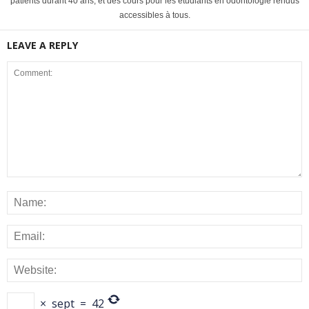
patients durant 40 ans, et des cours pour les étudiants en odontologie rendus
accessibles à tous.
LEAVE A REPLY
×
sept
=
42