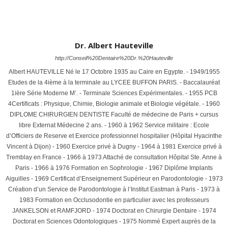
Dr. Albert Hauteville
http://Conseil%20Dentaire%20Dr.%20Hauteville
Albert HAUTEVILLE Né le 17 Octobre 1935 au Caire en Egypte. - 1949/1955
Etudes de la 4ième à la terminale au LYCEE BUFFON PARIS. - Baccalauréat
1ière Série Moderne M’. - Terminale Sciences Expérimentales. - 1955 PCB
4Certificats : Physique, Chimie, Biologie animale et Biologie végétale. - 1960
DIPLOME CHIRURGIEN DENTISTE Faculté de médecine de Paris + cursus
libre Externat Médecine 2 ans. - 1960 à 1962 Service militaire : Ecole
d’Officiers de Reserve et Exercice professionnel hospitalier (Hôpital Hyacinthe
Vincent à Dijon) - 1960 Exercice privé à Dugny - 1964 à 1981 Exercice privé à
Tremblay en France - 1966 à 1973 Attaché de consultation Hôpital Ste. Anne à
Paris - 1966 à 1976 Formation en Sophrologie - 1967 Diplôme Implants
Aiguilles - 1969 Certificat d’Enseignement Supérieur en Parodontologie - 1973
Création d’un Service de Parodontologie à l’Institut Eastman à Paris - 1973 à
1983 Formation en Occlusodontie en particulier avec les professeurs
JANKELSON et RAMFJORD - 1974 Doctorat en Chirurgie Dentaire - 1974
Doctorat en Sciences Odontologiques - 1975 Nommé Expert auprès de la