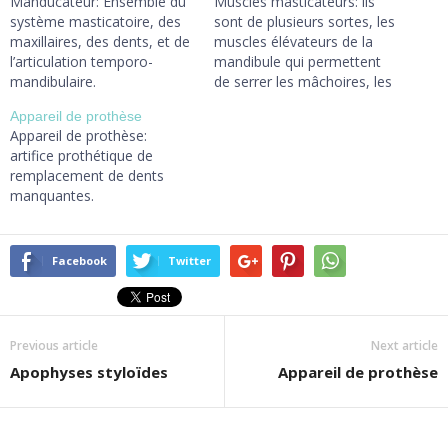
Manducateur: Ensemble du
Muscles masticateurs: ils
système masticatoire, des
sont de plusieurs sortes, les
maxillaires, des dents, et de
muscles élévateurs de la
l’articulation temporo-
mandibule qui permettent
mandibulaire.
de serrer les mâchoires, les
muscles abaisseurs qui
Appareil de prothèse
permettent d’ouvrir la
Appareil de prothèse:
bouche, et les muscles
artifice prothétique de
latéraux qui permettent de
remplacement de dents
déplacer la mandibule
manquantes.
latéralement. ICI
Facebook
Twitter
Previous article
Next article
Apophyses styloïdes
Appareil de prothèse