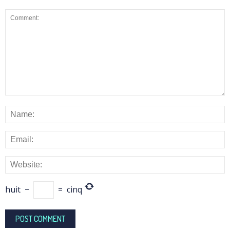
huit
−
=
cinq