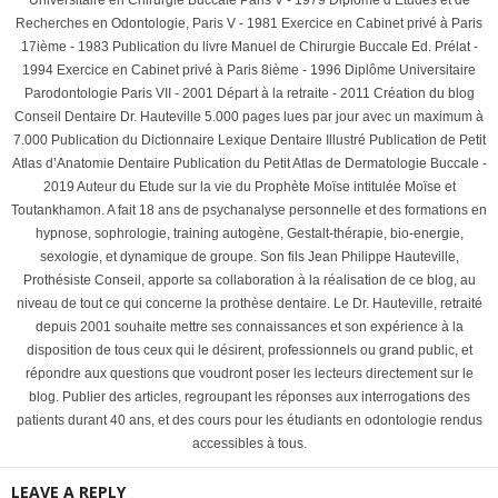
Recherches en Odontologie, Paris V - 1981 Exercice en Cabinet privé à Paris
17ième - 1983 Publication du livre Manuel de Chirurgie Buccale Ed. Prélat -
1994 Exercice en Cabinet privé à Paris 8ième - 1996 Diplôme Universitaire
Parodontologie Paris VII - 2001 Départ à la retraite - 2011 Création du blog
Conseil Dentaire Dr. Hauteville 5.000 pages lues par jour avec un maximum à
7.000 Publication du Dictionnaire Lexique Dentaire Illustré Publication de Petit
Atlas d’Anatomie Dentaire Publication du Petit Atlas de Dermatologie Buccale -
2019 Auteur du Etude sur la vie du Prophète Moïse intitulée Moïse et
Toutankhamon. A fait 18 ans de psychanalyse personnelle et des formations en
hypnose, sophrologie, training autogène, Gestalt-thérapie, bio-energie,
sexologie, et dynamique de groupe. Son fils Jean Philippe Hauteville,
Prothésiste Conseil, apporte sa collaboration à la réalisation de ce blog, au
niveau de tout ce qui concerne la prothèse dentaire. Le Dr. Hauteville, retraité
depuis 2001 souhaite mettre ses connaissances et son expérience à la
disposition de tous ceux qui le désirent, professionnels ou grand public, et
répondre aux questions que voudront poser les lecteurs directement sur le
blog. Publier des articles, regroupant les réponses aux interrogations des
patients durant 40 ans, et des cours pour les étudiants en odontologie rendus
accessibles à tous.
LEAVE A REPLY