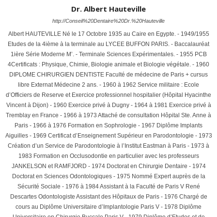
Dr. Albert Hauteville
http://Conseil%20Dentaire%20Dr.%20Hauteville
Albert HAUTEVILLE Né le 17 Octobre 1935 au Caire en Egypte. - 1949/1955
Etudes de la 4ième à la terminale au LYCEE BUFFON PARIS. - Baccalauréat
1ière Série Moderne M’. - Terminale Sciences Expérimentales. - 1955 PCB
4Certificats : Physique, Chimie, Biologie animale et Biologie végétale. - 1960
DIPLOME CHIRURGIEN DENTISTE Faculté de médecine de Paris + cursus
libre Externat Médecine 2 ans. - 1960 à 1962 Service militaire : Ecole
d’Officiers de Reserve et Exercice professionnel hospitalier (Hôpital Hyacinthe
Vincent à Dijon) - 1960 Exercice privé à Dugny - 1964 à 1981 Exercice privé à
Tremblay en France - 1966 à 1973 Attaché de consultation Hôpital Ste. Anne à
Paris - 1966 à 1976 Formation en Sophrologie - 1967 Diplôme Implants
Aiguilles - 1969 Certificat d’Enseignement Supérieur en Parodontologie - 1973
Création d’un Service de Parodontologie à l’Institut Eastman à Paris - 1973 à
1983 Formation en Occlusodontie en particulier avec les professeurs
JANKELSON et RAMFJORD - 1974 Doctorat en Chirurgie Dentaire - 1974
Doctorat en Sciences Odontologiques - 1975 Nommé Expert auprès de la
Sécurité Sociale - 1976 à 1984 Assistant à la Faculté de Paris V René
Descartes Odontologiste Assistant des Hôpitaux de Paris - 1976 Chargé de
cours au Diplôme Universitaire d’Implantologie Paris V - 1978 Diplôme
Universitaire en Chirurgie Buccale Paris V - 1979 Diplôme d’Etudes et de